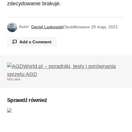
zdecydowanie brakuje.
Autor:
Daniel Laskowski
Opublikowane
28 maja, 2021
Add a Comment
Twój adres email nie zostanie opublikowany.
Wymagane pola są oznaczone
*
REKLAMA
Komentarz
*
Sprawdź również
Twoję imię
*