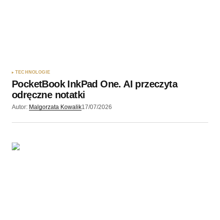
Twój adres e-mail
*
Zapamiętaj moje dane w tej przeglądarce podczas
pisania kolejnych komentarzy.
TECHNOLOGIE
PocketBook InkPad One. AI przeczyta
Wyślij komentarz
odręczne notatki
Autor:
Malgorzata Kowalik
17/07/2026