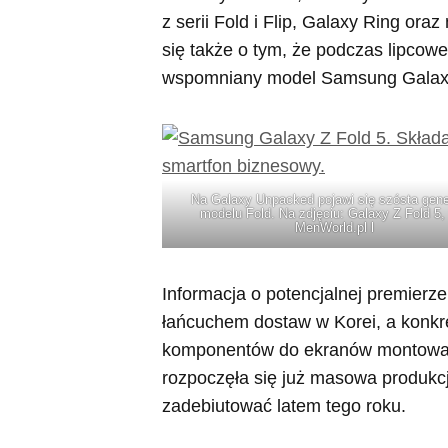
z serii Fold i Flip, Galaxy Ring or
się także o tym, że podczas lipco
wspomniany model Samsung Galax
Na Galaxy Unpacked pojawi się szósta gene
modelu Fold. Na zdjęciu: Galaxy Z Fold 5, 
MenWorld.pl l
Informacja o potencjalnej premierz
łańcuchem dostaw w Korei, a konkre
komponentów do ekranów montowan
rozpoczęła się już masowa produkc
zadebiutować latem tego roku.