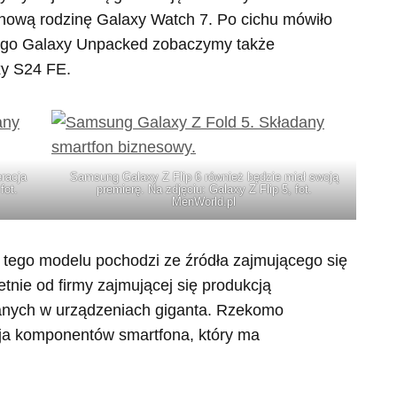
az nową rodzinę Galaxy Watch 7. Po cichu mówiło
wego Galaxy Unpacked zobaczymy także
y S24 FE.
racja
Samsung Galaxy Z Flip 6 również będzie miał swoją
fot.
premierę. Na zdjęciu: Galaxy Z Flip 5, fot.
MenWorld.pl
e tego modelu pochodzi ze źródła zajmującego się
tnie od firmy zajmującej się produkcją
ych w urządzeniach giganta. Rzekomo
ja komponentów smartfona, który ma