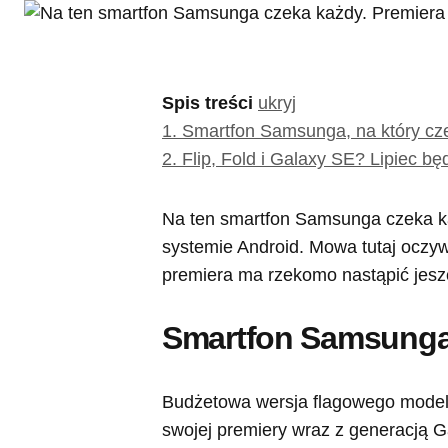
Spis treści
ukryj
1.
Smartfon Samsunga, na który cz
2.
Flip, Fold i Galaxy SE? Lipiec b
Na ten smartfon Samsunga czeka ka
systemie Android. Mowa tutaj oczy
premiera ma rzekomo nastąpić jeszc
Smartfon Samsunga,
Budżetowa wersja flagowego modelu
swojej premiery wraz z generacją G