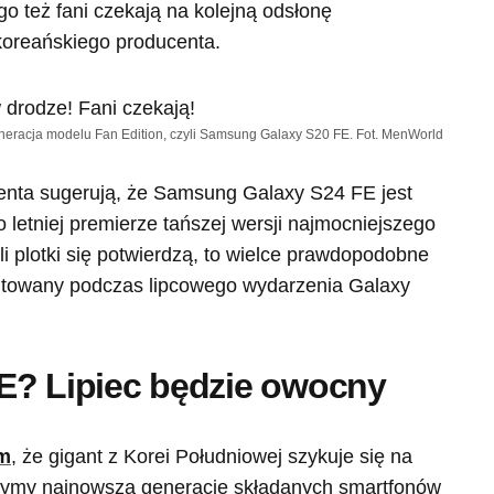
o też fani czekają na kolejną odsłonę
oreańskiego producenta.
neracja modelu Fan Edition, czyli Samsung Galaxy S20 FE. Fot. MenWorld
centa sugerują, że Samsung Galaxy S24 FE jest
o letniej premierze tańszej wersji najmocniejszego
i plotki się potwierdzą, to wielce prawdopodobne
zentowany podczas lipcowego wydarzenia Galaxy
 SE? Lipiec będzie owocny
ym
, że gigant z Korei Południowej szykuje się na
zymy najnowszą generację składanych smartfonów