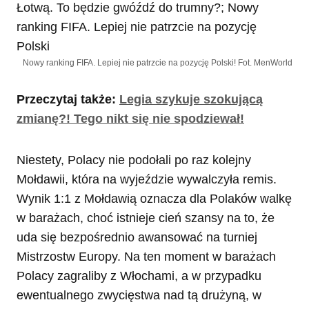
Nowy ranking FIFA. Lepiej nie patrzcie na pozycję Polski! Fot. MenWorld
Przeczytaj także:
Legia szykuje szokującą
zmianę?! Tego nikt się nie spodziewał!
Niestety, Polacy nie podołali po raz kolejny
Mołdawii, która na wyjeździe wywalczyła remis.
Wynik 1:1 z Mołdawią oznacza dla Polaków walkę
w barażach, choć istnieje cień szansy na to, że
uda się bezpośrednio awansować na turniej
Mistrzostw Europy. Na ten moment w barażach
Polacy zagraliby z Włochami, a w przypadku
ewentualnego zwycięstwa nad tą drużyną, w