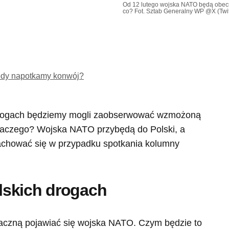
Od 12 lutego wojska NATO będą obec
co? Fot. Sztab Generalny WP @X (Twit
iedy napotkamy konwój?
 drogach będziemy mogli zaobserwować wzmożoną
aczego? Wojska NATO przybędą do Polski, a
achować się w przypadku spotkania kolumny
lskich drogach
 zaczną pojawiać się wojska NATO. Czym będzie to