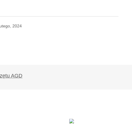
lutego, 2024
likowany.
Wymagane pola są oznaczone
*
Twój adres e-mail
*