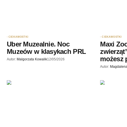
Zapamiętaj moje dane w tej przegl
podczas pisania kolejnych komenta
Wyślij komentarz
CIEKAWOSTKI
CIEKAWOSTKI
Uber Muzealnie. Noc
Maxi Zoo
Muzeów w klasykach PRL
zwierząt
możesz
Autor:
Malgorzata Kowalik
12/05/2026
Autor:
Magdalena