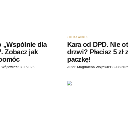
ądarce
rzy.
CIEKAWOSTKI
 „Wspólnie dla
Kara od DPD. Nie o
”. Zobacz jak
drzwi? Płacisz 5 zł 
 pomóc
paczkę!
 Wójtowicz
21/11/2025
Autor:
Magdalena Wójtowicz
22/08/202