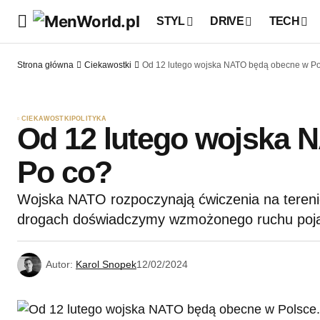
STYL
DRIVE
TECH
Strona główna
Ciekawostki
Od 12 lutego wojska NATO będą obecne w Po
CIEKAWOSTKI
POLITYKA
Od 12 lutego wojska 
Po co?
Wojska NATO rozpoczynają ćwiczenia na terenie
drogach doświadczymy wzmożonego ruchu poj
Autor:
Karol Snopek
12/02/2024