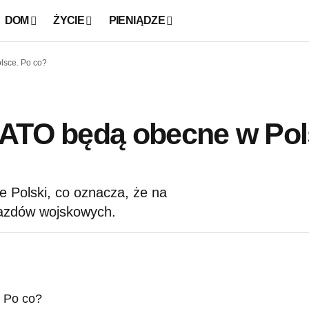
DOM
ŻYCIE
PIENIĄDZE
lsce. Po co?
NATO będą obecne w Pol
 Polski, co oznacza, że na
azdów wojskowych.