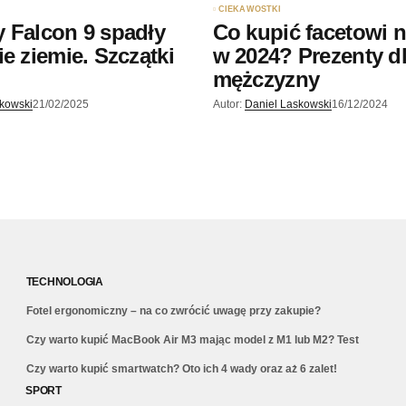
CIEKAWOSTKI
 Falcon 9 spadły
Co kupić facetowi n
ie ziemie. Szczątki
w 2024? Prezenty d
?
mężczyzny
skowski
21/02/2025
Autor:
Daniel Laskowski
16/12/2024
TECHNOLOGIA
Fotel ergonomiczny – na co zwrócić uwagę przy zakupie?
Czy warto kupić MacBook Air M3 mając model z M1 lub M2? Test
Czy warto kupić smartwatch? Oto ich 4 wady oraz aż 6 zalet!
SPORT