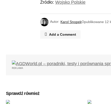
Źródło:
Wojsko Polskie
Autor:
Karol Snopek
Opublikowane
12 
Add a Comment
Twój adres email nie zostanie opub
REKLAMA
Komentarz
*
Sprawdź również
Twoję imię
*