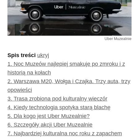
Uber Muzealnie
Spis treści
ukryj
1.
Noc Muzeów najlepiej smakuje po zmroku i z
historią na kołach
2.
Warszawa M20, Wołga i Czajka. Trzy auta, trzy
opowieści
3.
Trasa zrobiona pod kulturalny wieczór
4.
Kiedy technologia spotyka starą blachę
5.
Dla kogo jest Uber Muzealnie?
6.
Szczegóły akcji Uber Muzealnie
7.
Najbardziej kulturalna noc roku z zapachem