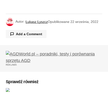
Autor:
Łukasz Łyszcz
Opublikowane
22 września, 2022
Add a Comment
Twój adres email nie zostanie opublikowany.
Wymagane pola są oznaczone
*
REKLAMA
Komentarz
*
Sprawdź również
Twoję imię
*