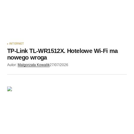
Twój adres e-mail
*
Zapamiętaj moje dane w tej przeglądarce podczas
pisania kolejnych komentarzy.
INTERNET
TP-Link TL-WR1512X. Hotelowe Wi-Fi ma
Wyślij komentarz
nowego wroga
Autor:
Malgorzata Kowalik
27/07/2026