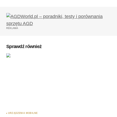
Twój adres email nie zostanie opublikowany.
Wymagane pola są oznaczone
*
REKLAMA
Komentarz
*
Sprawdź również
Twoję imię
*
Twój adres e-mail
*
Zapamiętaj moje dane w tej przeglądarce podczas
pisania kolejnych komentarzy.
URZĄDZENIA MOBILNE