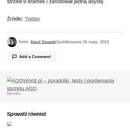
strzelił 9 bramek i zanotował jedną asystę.
Źródło:
Twitter
Autor:
Karol Snopek
Opublikowane
26 maja, 2023
Add a Comment
Twój adres email nie zostanie opublikowany.
Wymagane pola są oznaczone
*
REKLAMA
Komentarz
*
Sprawdź również