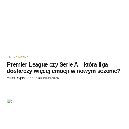
Twoję imię
*
Twój adres e-mail
*
Zapamiętaj moje dane w tej przeglądarce podczas
pisania kolejnych komentarzy.
PIŁKA NOŻNA
Premier League czy Serie A – która liga
Wyślij komentarz
dostarczy więcej emocji w nowym sezonie?
Autor:
Wpis partnerski
06/08/2026