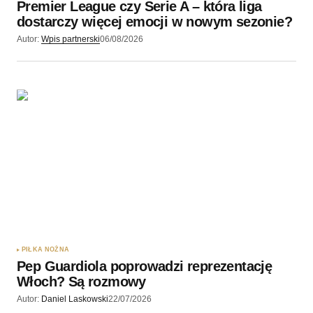
Premier League czy Serie A – która liga
Wyślij komentarz
dostarczy więcej emocji w nowym sezonie?
Autor:
Wpis partnerski
06/08/2026
PIŁKA NOŻNA
Pep Guardiola poprowadzi reprezentację
Włoch? Są rozmowy
Autor:
Daniel Laskowski
22/07/2026