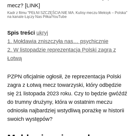
Kadr z filmu "PEŁNI SZCZĘŚCIA NIE MA. Kulisy meczu Meksyk – Polska"
na kanale Łączy Nas Piłka/YouTube
Spis treści
ukryj
1.
Mołdawia zniszczyła nas… psychicznie
2.
W listopadzie reprezentacja Polski zagra z
Łotwą
PZPN oficjalnie ogłosił, że reprezentacja Polski
zagra z Łotwą mecz towarzyski, który odbędzie
się 21 listopada 2023 roku. Czy to będzie gwóźdź
do trumny drużyny, która w ostatnim meczu
odniosła najbardziej wstydliwą porażkę w historii
swoich występów?