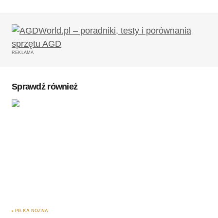
Twój adres email nie zostanie opublikowany.
Wymagane pola są oznaczone
*
REKLAMA
Komentarz
*
Sprawdź również
Twoję imię
*
Twój adres e-mail
*
Zapamiętaj moje dane w tej przeglądarce podczas
pisania kolejnych komentarzy.
PIŁKA NOŻNA