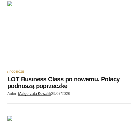
Twoję imię
*
Twój adres e-mail
*
Zapamiętaj moje dane w tej przeglądarce podczas
pisania kolejnych komentarzy.
PODRÓŻE
LOT Business Class po nowemu. Polacy
Wyślij komentarz
podnoszą poprzeczkę
Autor:
Malgorzata Kowalik
29/07/2026