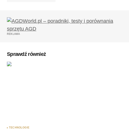
Twój adres email nie zostanie opublikowany.
Wymagane pola są oznaczone
*
REKLAMA
Komentarz
*
Sprawdź również
Twoję imię
*
Twój adres e-mail
*
Zapamiętaj moje dane w tej przeglądarce podczas
pisania kolejnych komentarzy.
TECHNOLOGIE