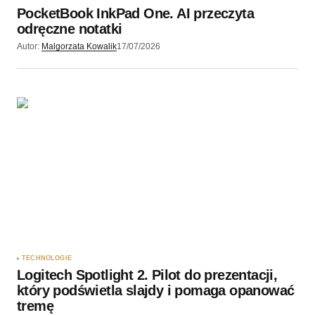
PocketBook InkPad One. AI przeczyta
Wyślij komentarz
odręczne notatki
Autor:
Malgorzata Kowalik
17/07/2026
TECHNOLOGIE
Logitech Spotlight 2. Pilot do prezentacji,
który podświetla slajdy i pomaga opanować
tremę