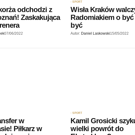
SPORT
korża odchodzi z
Wisła Kraków walczy
znań! Zaskakująca
Radomiakiem o być 
trenera
być
pek
07/06/2022
Autor:
Daniel Laskowski
15/05/2022
SPORT
ansfer w
Kamil Grosicki szyk
sie! Piłkarz w
wielki powrót do