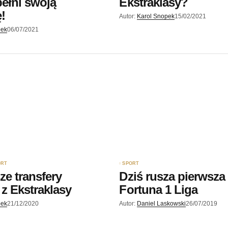
ełni swoją
Ekstraklasy?
!
Autor:
Karol Snopek
15/02/2021
pek
06/07/2021
ORT
SPORT
ze transfery
Dziś rusza pierwsza 
z Ekstraklasy
Fortuna 1 Liga
pek
21/12/2020
Autor:
Daniel Laskowski
26/07/2019