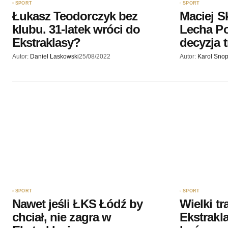
SPORT
SPORT
Łukasz Teodorczyk bez
Maciej S
klubu. 31-latek wróci do
Lecha Po
Ekstraklasy?
decyzja 
Autor:
Daniel Laskowski
25/08/2022
Autor:
Karol Sno
SPORT
SPORT
Nawet jeśli ŁKS Łódź by
Wielki tr
chciał, nie zagra w
Ekstrakla