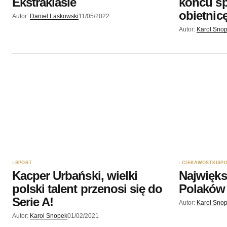
Ekstraklasie
końcu sp
obietnicę
Autor:
Daniel Laskowski
11/05/2022
Autor:
Karol Sno
SPORT
CIEKAWOSTKI
SP
Kacper Urbański, wielki
Najwięks
polski talent przenosi się do
Polaków 
Serie A!
Autor:
Karol Sno
Autor:
Karol Snopek
01/02/2021