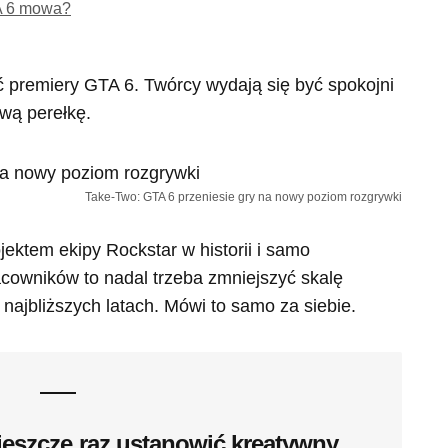
TA 6 mowa?
 premiery GTA 6. Twórcy wydają się być spokojni
iwą perełkę.
Take-Two: GTA 6 przeniesie gry na nowy poziom rozgrywki
ektem ekipy Rockstar w historii i samo
cowników to nadal trzeba zmniejszyć skalę
 najbliższych latach. Mówi to samo za siebie.
jeszcze raz ustanowić kreatywny