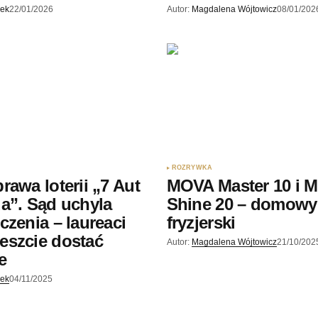
jek
22/01/2026
Autor:
Magdalena Wójtowicz
08/01/202
ROZRYWKA
rawa loterii „7 Aut
MOVA Master 10 i 
a”. Sąd uchyla
Shine 20 – domowy
czenia – laureaci
fryzjerski
eszcie dostać
Autor:
Magdalena Wójtowicz
21/10/202
e
jek
04/11/2025