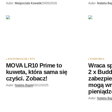
Autor:
Malgorzata Kowalik
20/05/2026
Autor:
Natalia Ba
ROZRYWKA
AGD I RTV
ROZRYWKA
MOVA LR10 Prime to
Wraca sp
kuweta, która sama się
2 x Budd
czyści. Zobacz!
zabezpie
mogą wr
Autor:
Natalia Bajek
03/12/2025
pieniądz
Autor:
Natalia Ba