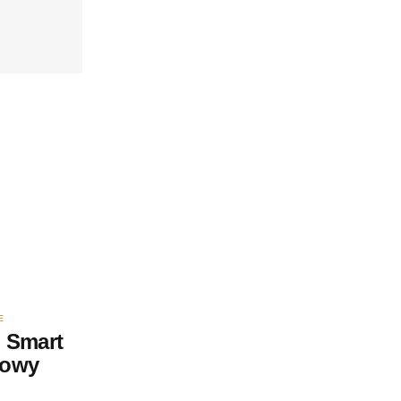
E
 Smart
nowy