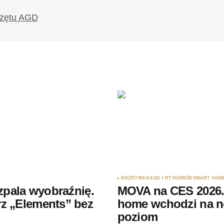
ROZRYWKA
AGD I RTV
OGRÓD
SMART HOM
ozpala wyobraźnię.
MOVA na CES 2026.
z „Elements” bez
home wchodzi na 
poziom