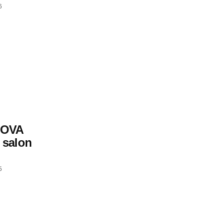
6
MOVA
 salon
5