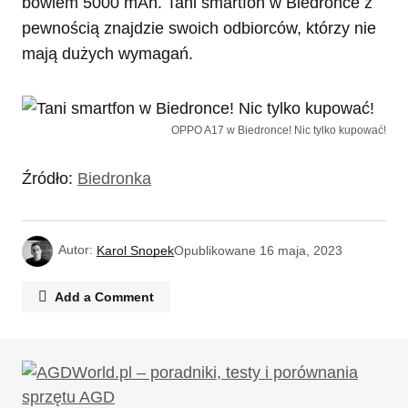
bowiem 5000 mAh. Tani smartfon w Biedronce z
pewnością znajdzie swoich odbiorców, którzy nie
mają dużych wymagań.
OPPO A17 w Biedronce! Nic tylko kupować!
Źródło:
Biedronka
Autor:
Karol Snopek
Opublikowane
16 maja, 2023
Add a Comment
Twój adres email nie zostanie opublikowany.
Wymagane pola są oznaczone
*