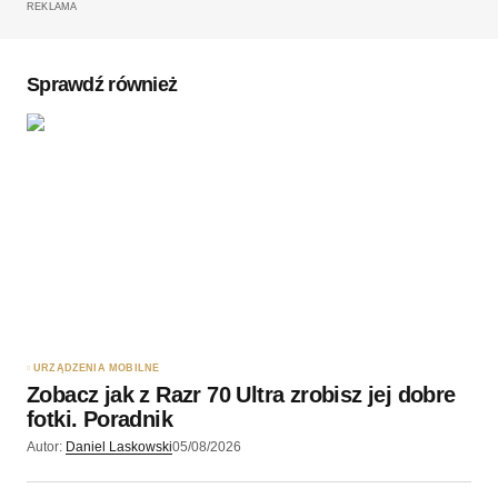
REKLAMA
Komentarz
*
Sprawdź również
Twoję imię
*
Twój adres e-mail
*
Zapamiętaj moje dane w tej przeglądarce podczas
pisania kolejnych komentarzy.
URZĄDZENIA MOBILNE
Zobacz jak z Razr 70 Ultra zrobisz jej dobre
Wyślij komentarz
fotki. Poradnik
Autor:
Daniel Laskowski
05/08/2026