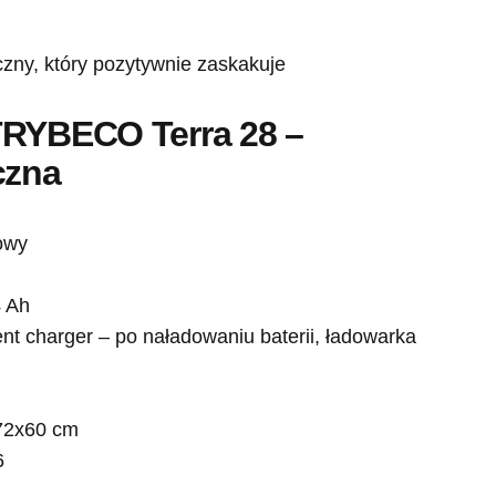
TRYBECO Terra 28 –
czna
owy
4 Ah
ent charger – po naładowaniu baterii, ładowarka
172x60 cm
6