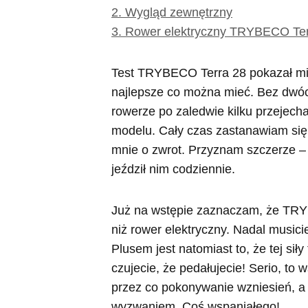
2.
Wygląd zewnętrzny
3.
Rower elektryczny TRYBECO Terr
Test TRYBECO Terra 28 pokazał mi,
najlepsze co można mieć. Bez dwóc
rowerze po zaledwie kilku przejech
modelu. Cały czas zastanawiam się
mnie o zwrot. Przyznam szczerze – 
jeździł nim codziennie.
Już na wstępie zaznaczam, że TRYB
niż rower elektryczny. Nadal musici
Plusem jest natomiast to, że tej si
czujecie, że pedałujecie! Serio, to
przez co pokonywanie wzniesień, a 
wyzwaniem. Coś wspaniałego!