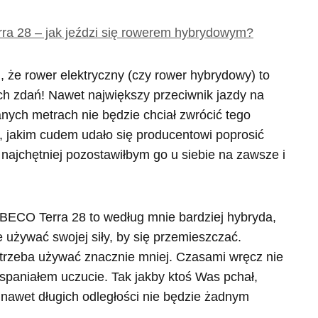
a 28 – jak jeździ się rowerem hybrydowym?
 że rower elektryczny (czy rower hybrydowy) to
h zdań! Nawet największy przeciwnik jazdy na
anych metrach nie będzie chciał zwrócić tego
, jakim cudem udało się producentowi poprosić
najchętniej pozostawiłbym go u siebie na zawsze i
ECO Terra 28 to według mnie bardziej hybryda,
e używać swojej siły, by się przemieszczać.
ły trzeba używać znacznie mniej. Czasami wręcz nie
 wspaniałem uczucie. Tak jakby ktoś Was pchał,
nawet długich odległości nie będzie żadnym