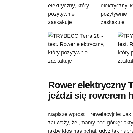
Rower elektryczny 
jeździ się rowerem
Napiszę wprost – rewelacyjnie! Jak
zauważy, że „mamy pod górkę” aktyw
jakby ktoś nas pchał, gdyż tak nap