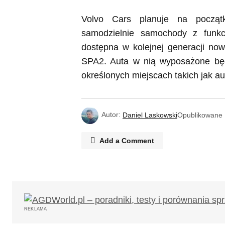
Volvo Cars planuje na począt
samodzielnie samochody z funkc
dostępna w kolejnej generacji no
SPA2. Auta w nią wyposażone będ
określonych miejscach takich jak au
Autor:
Daniel Laskowski
Opublikowane
Add a Comment
Twój adres email nie zostanie opub
REKLAMA
Komentarz
*