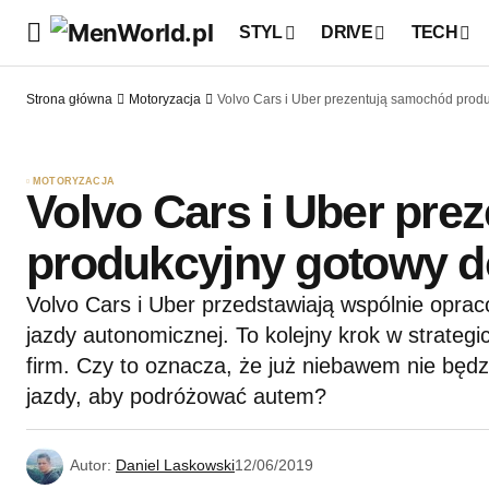
STYL
DRIVE
TECH
Strona główna
Motoryzacja
Volvo Cars i Uber prezentują samochód prod
MOTORYZACJA
Volvo Cars i Uber pre
produkcyjny gotowy d
Volvo Cars i Uber przedstawiają wspólnie opr
jazdy autonomicznej. To kolejny krok w strateg
firm. Czy to oznacza, że już niebawem nie będ
jazdy, aby podróżować autem?
Autor:
Daniel Laskowski
12/06/2019