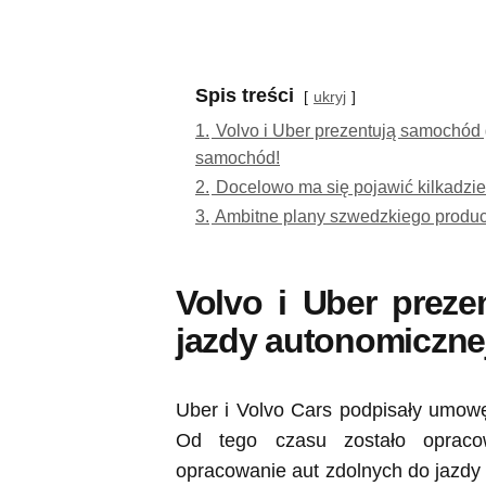
Spis treści
ukryj
1.
Volvo i Uber prezentują samochód
samochód!
2.
Docelowo ma się pojawić kilkadzie
3.
Ambitne plany szwedzkiego prod
Volvo i Uber prez
jazdy autonomiczne
Uber i Volvo Cars podpisały umowę
Od tego czasu zostało opracow
opracowanie aut zdolnych do jazd