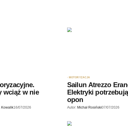
Twój adres e-mail
*
ądarce
rzy.
MOTORYZACJA
oryzacyjne.
Sailun Atrezzo Eran
 wciąż w nie
Elektryki potrzebują
opon
 Kowalik
16/07/2026
Autor:
Michał Rosiński
07/07/2026