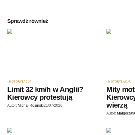
Sprawdź również
Twoję imię
*
Zapamiętaj moje dane w tej przegl
podczas pisania kolejnych komenta
Wyślij komentarz
MOTORYZACJA
MOTORYZACJA
Limit 32 km/h w Anglii?
Mity mot
Kierowcy protestują
Kierowcy
wierzą
Autor:
Michał Rosiński
21/07/2026
Autor:
Malgorzata