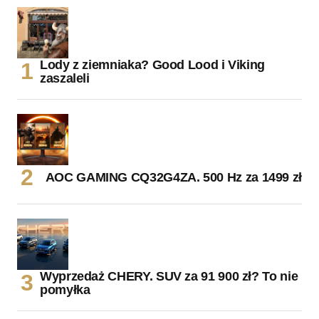
Lody z ziemniaka? Good Lood i Viking
zaszaleli
AOC GAMING CQ32G4ZA. 500 Hz za 1499 zł
Wyprzedaż CHERY. SUV za 91 900 zł? To nie
pomyłka