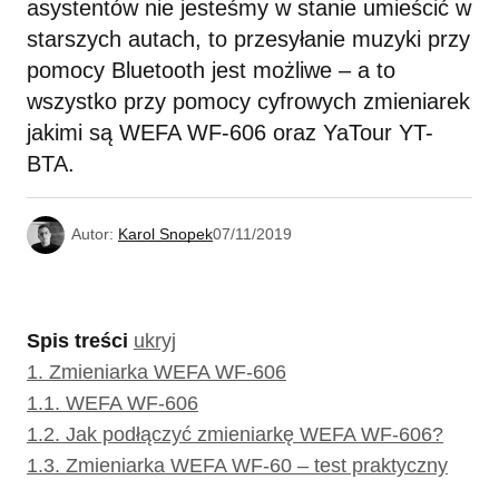
asystentów nie jesteśmy w stanie umieścić w
starszych autach, to przesyłanie muzyki przy
pomocy Bluetooth jest możliwe – a to
wszystko przy pomocy cyfrowych zmieniarek
jakimi są WEFA WF-606 oraz YaTour YT-
BTA.
Autor:
Karol Snopek
07/11/2019
Spis treści
ukryj
1.
Zmieniarka WEFA WF-606
1.1.
WEFA WF-606
1.2.
Jak podłączyć zmieniarkę WEFA WF-606?
1.3.
Zmieniarka WEFA WF-60 – test praktyczny