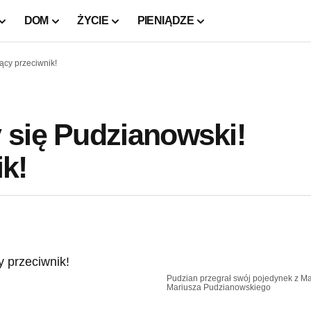
DOM
ŻYCIE
PIENIĄDZE
ący przeciwnik!
 się Pudzianowski!
k!
Pudzian przegrał swój pojedynek z M
Mariusza Pudzianowskiego