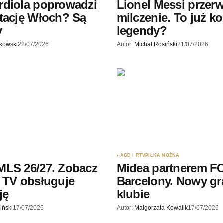
rdiola poprowadzi
Lionel Messi przerw
tację Włoch? Są
milczenie. To już k
y
legendy?
skowski
22/07/2026
Autor:
Michał Rosiński
21/07/2026
AGD I RTV
PIŁKA NOŻNA
MLS 26/27. Zobacz
Midea partnerem F
 TV obsługuje
Barcelony. Nowy gr
ję
klubie
iński
17/07/2026
Autor:
Malgorzata Kowalik
17/07/2026