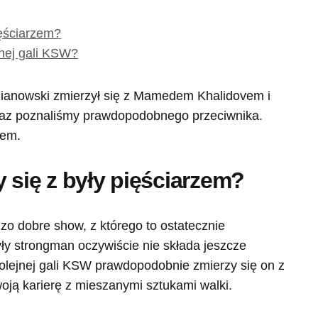
ięściarzem?
jnej gali KSW?
ianowski zmierzył się z Mamedem Khalidovem i
eraz poznaliśmy prawdopodobnego przeciwnika.
rem.
 się z były pięściarzem?
zo dobre show, z którego to ostatecznie
y strongman oczywiście nie składa jeszcze
 kolejnej gali KSW prawdopodobnie zmierzy się on z
oją karierę z mieszanymi sztukami walki.