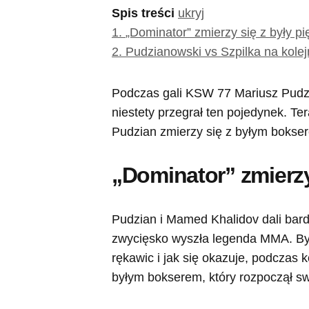
Spis treści
ukryj
1.
„Dominator” zmierzy się z były p
2.
Pudzianowski vs Szpilka na kole
Podczas gali KSW 77 Mariusz Pudz
niestety przegrał ten pojedynek. T
Pudzian zmierzy się z byłym bokse
„Dominator” zmierzy
Pudzian i Mamed Khalidov dali bard
zwycięsko wyszła legenda MMA. Był
rękawic i jak się okazuje, podczas
byłym bokserem, który rozpoczął sw