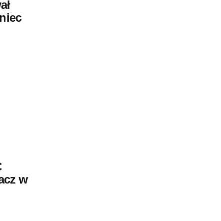
ał
oniec
C
acz w