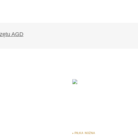
likowany.
Wymagane pola są oznaczone
*
Twój adres e-mail
*
ądarce
rzy.
PIŁKA NOŻNA