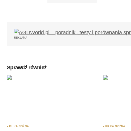
Twój adres email nie zostanie opub
REKLAMA
Komentarz
*
Sprawdź również
Twoję imię
*
Zapamiętaj moje dane w tej przegl
podczas pisania kolejnych komenta
Wyślij komentarz
PIŁKA NOŻNA
PIŁKA NOŻNA