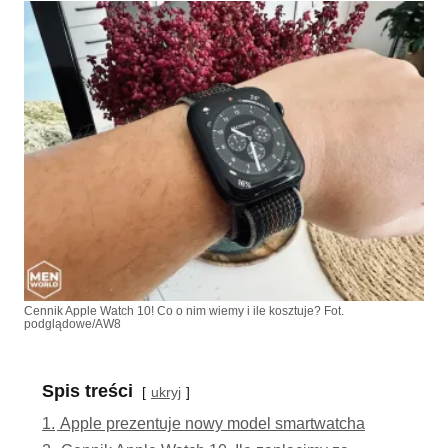
Cennik Apple Watch 10! Co o nim wiemy i ile kosztuje? Fot.
podglądowe/AW8
Spis treści
ukryj
1.
Apple prezentuje nowy model smartwatcha