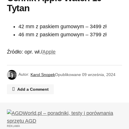
Tytan
42 mm z paskiem gumowym – 3499 zł
46 mm z paskiem gumowym – 3799 zł
Źródło: opr. wł./
Apple
Autor:
Karol Snopek
Opublikowane
09 września, 2024
Add a Comment
Twój adres email nie zostanie opublikowany.
Wymagane pola są oznaczone
*
REKLAMA