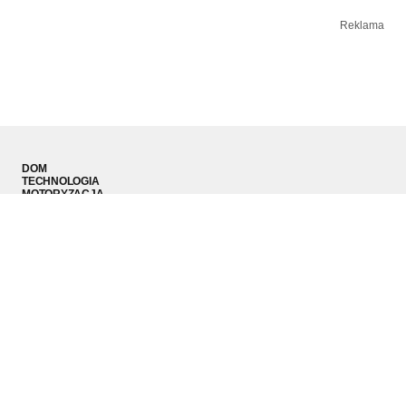
Reklama
DOM
TECHNOLOGIA
MOTORYZACJA
MODA MĘSKA
SPORT
PODRÓŻE
© 2026 LS Media Sp. z o.o.. Wszystkie prawa zastrzeżone.
Redakcja
Kontakt
Regulamin
RODO
Polityka prywatności