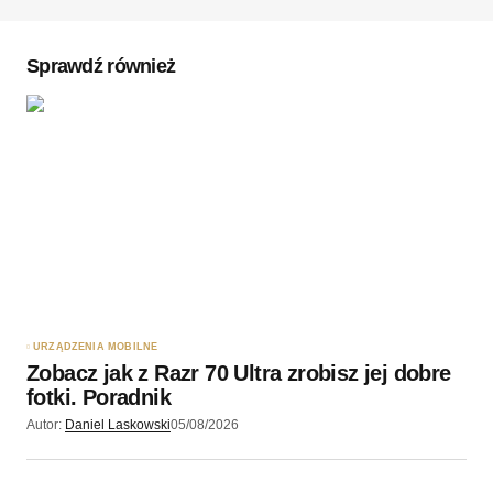
Komentarz
*
Sprawdź również
Twoję imię
*
Twój adres e-mail
*
Zapamiętaj moje dane w tej przeglądarce podczas
pisania kolejnych komentarzy.
URZĄDZENIA MOBILNE
Zobacz jak z Razr 70 Ultra zrobisz jej dobre
Wyślij komentarz
fotki. Poradnik
Autor:
Daniel Laskowski
05/08/2026