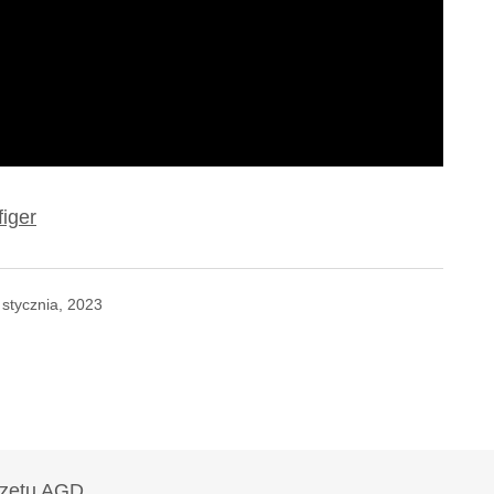
iger
 stycznia, 2023
 trzeba szukać z firm dla graczy. Jak dla mnie
sam ostatnio zainwestowałem w słuchawki od Bang
t grania.