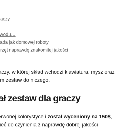
raczy
zewodu…
ląda jak domowej roboty
rzęt naprawdę znakomitej jakości
czy, w której skład wchodzi klawiatura, mysz oraz
am zestaw do niczego.
ł zestaw dla graczy
erwonej kolorystyce i
został wyceniony na 150$
,
eć do czynienia z naprawdę dobrej jakości