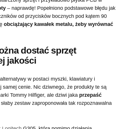
starczony sprzęt i przykładowo płytka PCB w
oty
– naprawdę! Popełniono podstawowe błędu jak
czników od przycisków bocznych pod kątem 90
ię
obciążający kawałek metalu, żeby wyrównać
ożna dostać sprzęt
j jakości
lternatywy w postaci myszki, klawiatury i
 samej cenie. Nic dziwnego, że produkty te są
ki Tommy Hilfiger, ale dziwi jaka
przepaść
jak słaby zestaw zaproponowała tak rozpoznawalna
z
Logitech
G305, która pomimo działania