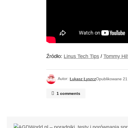
Źródło:
Linus Tech Tips
/
Tommy Hilf
Autor:
Łukasz Łyszcz
Opublikowane
21
1 comments
Rich
25/01/2023 o 23:12
Bo jak się chce sprzęt dla gracza to
słuchawki przy grze to podstawa, 
& Olufsen i od razu jest inny komfor