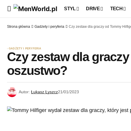
STYL
DRIVE
TECH
Strona główna
Gadżety i peryferia
Czy zestaw dla graczy od Tommy Hilfig
GADŻETY I PERYFERIA
Czy zestaw dla graczy
oszustwo?
Autor:
Łukasz Łyszcz
21/01/2023