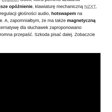
jsze opóźnienie
, klawiaturę mechaniczną
NZXT
,
 regulacji głośności audio,
hotswapem
na
he. A, zapomniałbym, że ma także
magnetyczną
lternatywę dla słuchawek zaproponowano
gromna przepaść. Szkoda pisać dalej. Zobaczcie