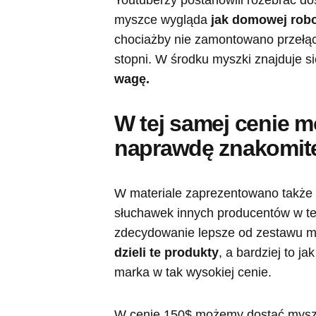
Youtuberzy postanowili rozebrać do
myszce wygląda
jak domowej rob
chociażby nie zamontowano przełą
stopni. W środku myszki znajduje s
wagę.
W tej samej cenie m
naprawdę znakomite
W materiale zaprezentowano także a
słuchawek innych producentów w tej
zdecydowanie lepsze od zestawu mar
dzieli te produkty
, a bardziej to 
marka w tak wysokiej cenie.
W cenie 150$ możemy dostać mys