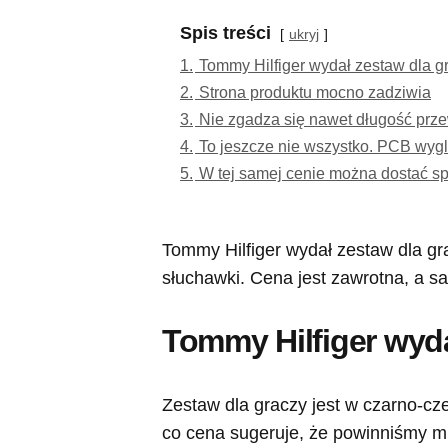
Spis treści
ukryj
1.
Tommy Hilfiger wydał zestaw dla g
2.
Strona produktu mocno zadziwia
3.
Nie zgadza się nawet długość pr
4.
To jeszcze nie wszystko. PCB wyg
5.
W tej samej cenie można dostać sp
Tommy Hilfiger wydał zestaw dla gra
słuchawki. Cena jest zawrotna, a s
Tommy Hilfiger wyda
Zestaw dla graczy jest w czarno-cz
co cena sugeruje, że powinniśmy mi