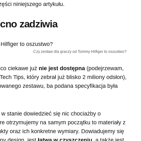
ęści niniejszego artykułu.
cno zadziwia
Czy zestaw dla graczy od Tommy Hilfiger to oszustwo?
a co ciekawe już
nie jest dostępna
(podejrzewam,
ech Tips, który zebrał już blisko 2 miliony odsłon),
owanego zestawu, ba podana specyfikacja była
 w stanie dowiedzieć się nic chociażby o
tóre otrzymujemy na samym początku to materiały z
kty oraz ich konkretne wymiary. Dowiadujemy się
ny design, jest
łatwa w czyszczeniu
, a także jest