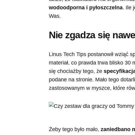
wodoodporna i pyłoszczelna
. Ile
Was.
Nie zgadza się naw
Linus Tech Tips postanowił wziąć 
materiał, co prawda trwa blisko 30
się chociażby tego, że
specyfikacj
podane na stronie. Mało tego dotar
zastosowanym w myszce, które równ
Żeby tego było mało,
zaniedbano 