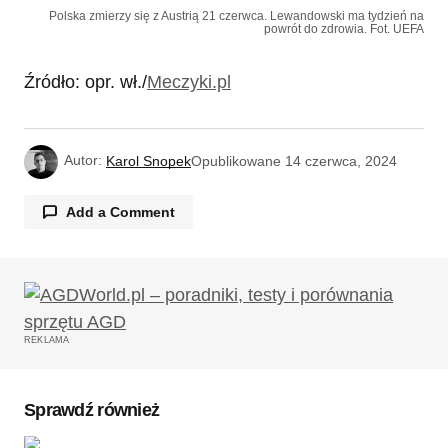
Polska zmierzy się z Austrią 21 czerwca. Lewandowski ma tydzień na
powrót do zdrowia. Fot. UEFA
Źródło: opr. wł./
Meczyki.pl
Autor:
Karol Snopek
Opublikowane
14 czerwca, 2024
Add a Comment
Twój adres email nie zostanie opublikowany.
Wymagane pola są oznaczone
*
REKLAMA
Komentarz
*
Sprawdź również