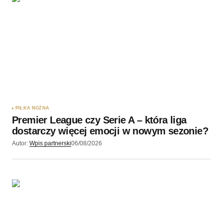
Twoję imię
*
Twój adres e-mail
*
Zapamiętaj moje dane w tej przeglądarce podczas
pisania kolejnych komentarzy.
PIŁKA NOŻNA
Premier League czy Serie A – która liga
Wyślij komentarz
dostarczy więcej emocji w nowym sezonie?
Autor:
Wpis partnerski
06/08/2026