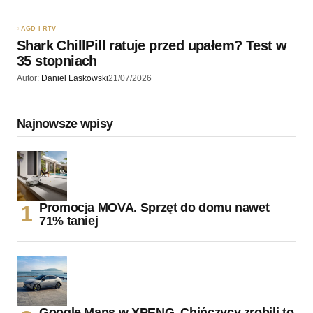
AGD I RTV
Shark ChillPill ratuje przed upałem? Test w
35 stopniach
Autor:
Daniel Laskowski
21/07/2026
Najnowsze wpisy
Promocja MOVA. Sprzęt do domu nawet
71% taniej
Google Maps w XPENG. Chińczycy zrobili to