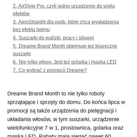
2.
AirStyle Pro, czyli jedno urządzenie do wielu
efektów
3.
AeroStraight dla osób, które chcą wygładzenia
bez efektu hełmu
4.
Suszarki do walizki, pracy i siłowni
5.
Dreame Brand Month obejmuje też klasyczne
suszarki
6.
Nie tylko włosy. Jest też golarka i maska LED
7.
Co wybrać z promocji Dreame?
Dreame Brand Month to nie tylko roboty
sprzątające i sprzęty do domu. Do końca lipca w
promocji są także urządzenia do pielęgnacji i
układania włosów, w tym suszarki, urządzenie
wielofunkcyjne 7 w 1, prostownica, golarka oraz
maska LED. Rabaty mają sięgać nawet 60