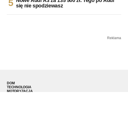
Nowe Audi A3 za 135 500 zł. Tego po Audi
się nie spodziewasz
Reklama
DOM
TECHNOLOGIA
MOTORYZACJA
MODA MĘSKA
SPORT
PODRÓŻE