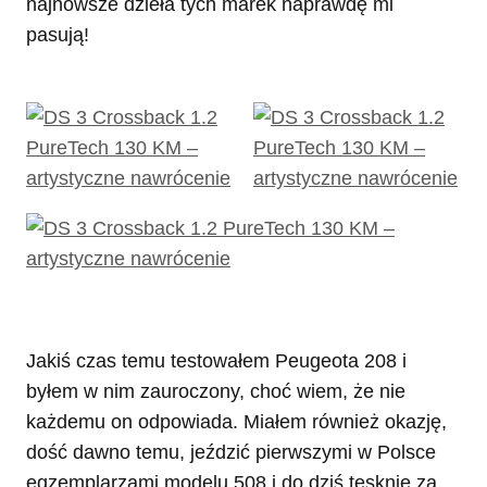
najnowsze dzieła tych marek naprawdę mi
pasują!
Jakiś czas temu testowałem Peugeota 208 i
byłem w nim zauroczony, choć wiem, że nie
każdemu on odpowiada. Miałem również okazję,
dość dawno temu, jeździć pierwszymi w Polsce
egzemplarzami modelu 508 i do dziś tęsknię za