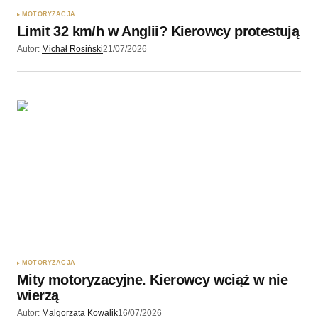
MOTORYZACJA
Limit 32 km/h w Anglii? Kierowcy protestują
Wyślij komentarz
Autor:
Michał Rosiński
21/07/2026
MOTORYZACJA
Mity motoryzacyjne. Kierowcy wciąż w nie
wierzą
Autor:
Malgorzata Kowalik
16/07/2026