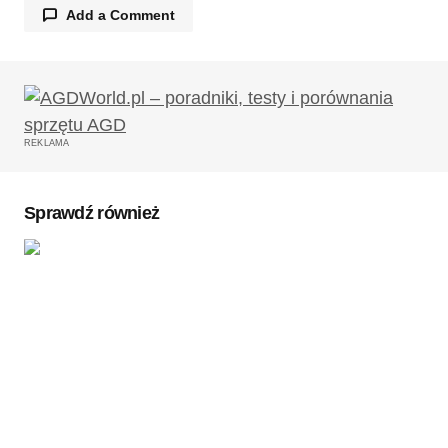
Add a Comment
Twój adres email nie zostanie opublikowany.
Wymagane pola są oznaczone
*
REKLAMA
Komentarz
*
Sprawdź również
Twoję imię
*
Twój adres e-mail
*
Zapamiętaj moje dane w tej przeglądarce podczas
pisania kolejnych komentarzy.