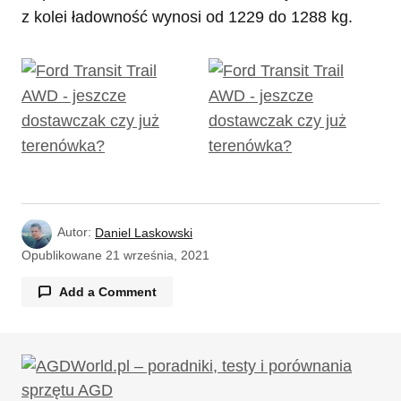
z kolei ładowność wynosi od 1229 do 1288 kg.
Autor:
Daniel Laskowski
Opublikowane
21 września, 2021
Add a Comment
Paweł Kulesza
25/09/2021 o 09:04
No ładnie! Transit w wersji ,, Scout ” !
Odpowiedz