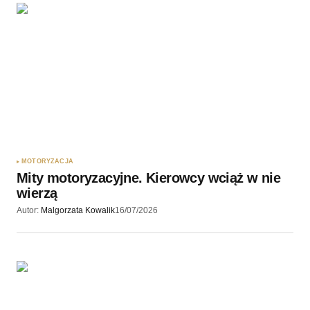
Twoję imię
*
Twój adres e-mail
*
Zapamiętaj moje dane w tej przeglądarce podczas
pisania kolejnych komentarzy.
Wyślij komentarz
MOTORYZACJA
Mity motoryzacyjne. Kierowcy wciąż w nie
wierzą
Autor:
Malgorzata Kowalik
16/07/2026