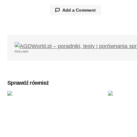
Add a Comment
Pawel Kucharuk
17/03/2021 o 09:16
Każda z przeglądarek zabiera mniej 
FaceBook, a następnie sprawdzić, 
Odpowiedz
REKLAMA
Sprawdź również
Twój adres email nie zostanie opub
Komentarz
*