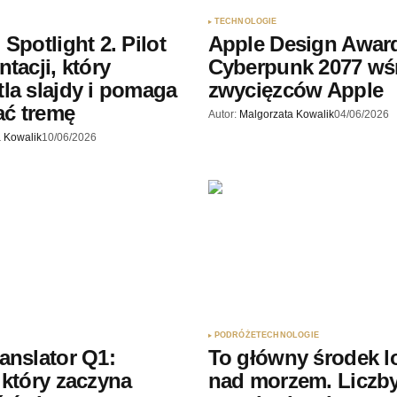
Twój adres e-mail
*
TECHNOLOGIE
Spotlight 2. Pilot
Apple Design Award
ądarce
tacji, który
Cyberpunk 2077 wś
rzy.
la slajdy i pomaga
zwycięzców Apple
ć tremę
Autor:
Malgorzata Kowalik
04/06/2026
 Kowalik
10/06/2026
PODRÓŻE
TECHNOLOGIE
anslator Q1:
To główny środek l
 który zaczyna
nad morzem. Liczb