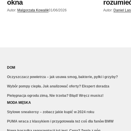
okna
rozumieć
Autor:
Malgorzata Kowalik
01/06/2026
Autor:
Daniel La
DOM
Oczyszczacz powietrza – jak usuwa smog, bakterie, pyłki i grzyby?
Wybór pompy ciepła. Jak analizować oferty? Ekspert doradza
Pielęgnacja ogrodu zimą. Nie trzeba? Błąd! Wręcz musisz!
MODA MĘSKA
Stylowe sneakersy – zobacz jakie kupić w 2024 roku
PUMA wraca z klasykiem i przygotowała też coś dla fanów BMW
Nowa koszulka reprezentacji już jest. Cena? Zwala z nóg