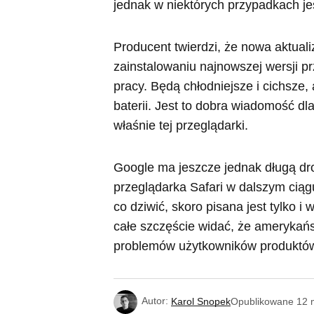
jednak w niektórych przypadkach j
Producent twierdzi, że nowa aktual
zainstalowaniu najnowszej wersji p
pracy. Będą chłodniejsze i cichsze,
baterii. Jest to dobra wiadomość dl
właśnie tej przeglądarki.
Google ma jeszcze jednak długą d
przeglądarka Safari w dalszym ciągu
co dziwić, skoro pisana jest tylko
całe szczęście widać, że amerykańs
problemów użytkowników produktów
Autor:
Karol Snopek
Opublikowane
12 