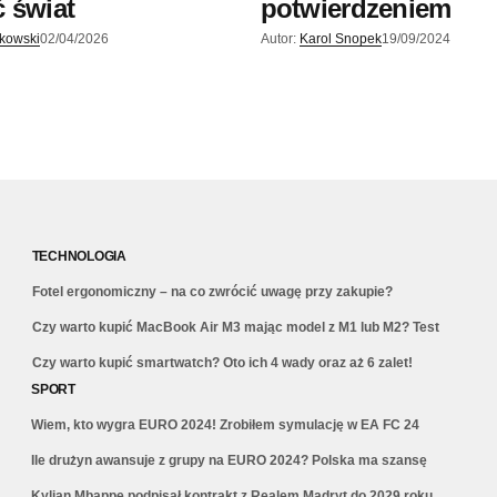
 świat
potwierdzeniem
skowski
02/04/2026
Autor:
Karol Snopek
19/09/2024
TECHNOLOGIA
Fotel ergonomiczny – na co zwrócić uwagę przy zakupie?
Czy warto kupić MacBook Air M3 mając model z M1 lub M2? Test
Czy warto kupić smartwatch? Oto ich 4 wady oraz aż 6 zalet!
SPORT
Wiem, kto wygra EURO 2024! Zrobiłem symulację w EA FC 24
Ile drużyn awansuje z grupy na EURO 2024? Polska ma szansę
Kylian Mbappe podpisał kontrakt z Realem Madryt do 2029 roku