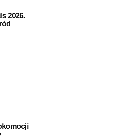
s 2026.
ród
okomocji
y