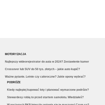
MOTORYZACJA
Najlepszy wideorejestrator do auta w 2024? Zestawienie kamer
Crossover lub SUV do 50 tys. złotych – jakie auto kupić?
Ważne pytanie. Letnie czy całoroczne? Jakie opony wybrać?
PODRÓŻE
Kiedy najlepiej kupować loty i planować wymarzone podróże?
Stewardesy robią to przed startem samolotu. Wiedziałeś?
W pociągach PKP Intercity pojawią się te maszyny! Czym są?