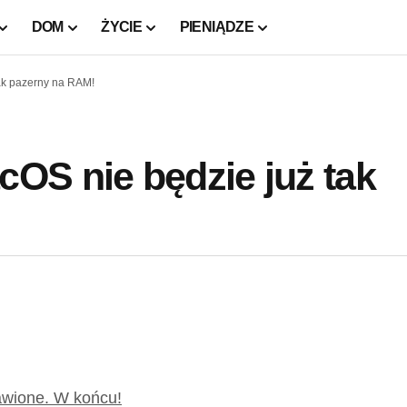
DOM
ŻYCIE
PIENIĄDZE
ak pazerny na RAM!
OS nie będzie już tak
wione. W końcu!