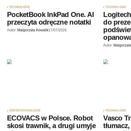
Twoję imię
*
TECHNOLOGIE
TECHNOLOGIE
PocketBook InkPad One. AI
Logitech 
Zapamiętaj moje dane w tej przegl
przeczyta odręczne notatki
do prezen
podczas pisania kolejnych komenta
podświet
Autor:
Malgorzata Kowalik
17/07/2026
opanowa
Wyślij komentarz
Autor:
Malgorzata
OGRÓD
TECHNOLOGIE
TECHNOLOGIE
ECOVACS w Polsce. Robot
Vasco Tr
skosi trawnik, a drugi umyje
tłumacz,