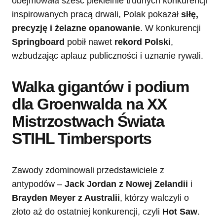
obejmowała sześć piekielnie trudnych konkurencji
inspirowanych pracą drwali, Polak pokazał
siłę,
precyzję i żelazne opanowanie
. W konkurencji
Springboard
pobił nawet
rekord Polski
,
wzbudzając aplauz publiczności i uznanie rywali.
Walka gigantów i podium
dla Groenwalda na XX
Mistrzostwach Świata
STIHL Timbersports
Zawody zdominowali przedstawiciele z
antypodów –
Jack Jordan z Nowej Zelandii
i
Brayden Meyer z Australii
, którzy walczyli o
złoto aż do ostatniej konkurencji, czyli
Hot Saw
.