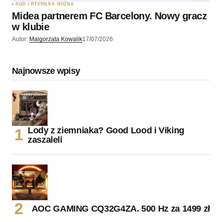
AGD I RTV
PIŁKA NOŻNA
Midea partnerem FC Barcelony. Nowy gracz
w klubie
Autor:
Malgorzata Kowalik
17/07/2026
Najnowsze wpisy
Lody z ziemniaka? Good Lood i Viking
zaszaleli
AOC GAMING CQ32G4ZA. 500 Hz za 1499 zł