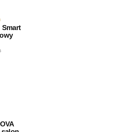
E
 Smart
nowy
6
MOVA
 salon