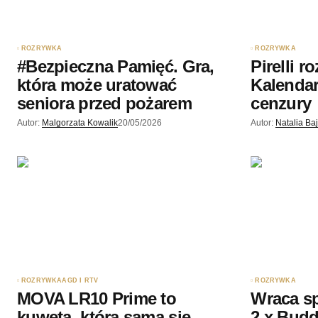
Wyślij komentarz
ROZRYWKA
ROZRYWKA
#Bezpieczna Pamięć. Gra,
Pirelli r
która może uratować
Kalendar
seniora przed pożarem
cenzury
Autor:
Malgorzata Kowalik
20/05/2026
Autor:
Natalia Ba
ROZRYWKA
AGD I RTV
ROZRYWKA
MOVA LR10 Prime to
Wraca sp
kuweta, która sama się
2 x Budd