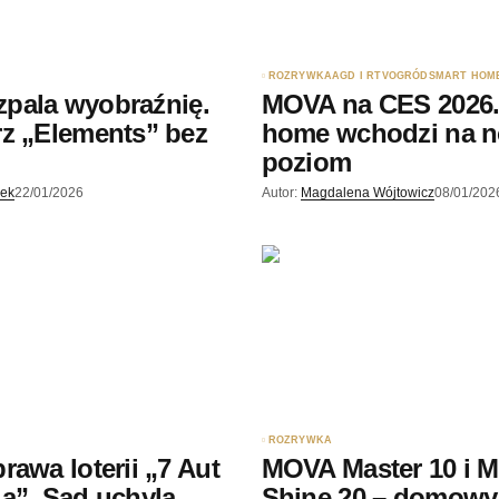
ROZRYWKA
AGD I RTV
OGRÓD
SMART HOM
ozpala wyobraźnię.
MOVA na CES 2026.
z „Elements” bez
home wchodzi na 
poziom
jek
22/01/2026
Autor:
Magdalena Wójtowicz
08/01/202
ROZRYWKA
rawa loterii „7 Aut
MOVA Master 10 i 
a”. Sąd uchyla
Shine 20 – domowy