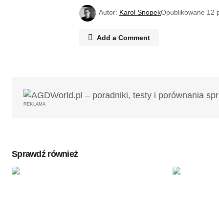
Autor:
Karol Snopek
Opublikowane
12 
Add a Comment
Twój adres email nie zostanie opub
REKLAMA
Komentarz
*
Sprawdź również
Twoję imię
*
Zapamiętaj moje dane w tej przegl
podczas pisania kolejnych komenta