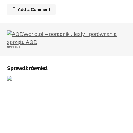
Add a Comment
Twój adres email nie zostanie opublikowany.
Wymagane pola są oznaczone
*
REKLAMA
Komentarz
*
Sprawdź również
Twoję imię
*
Twój adres e-mail
*
Zapamiętaj moje dane w tej przeglądarce podczas
pisania kolejnych komentarzy.