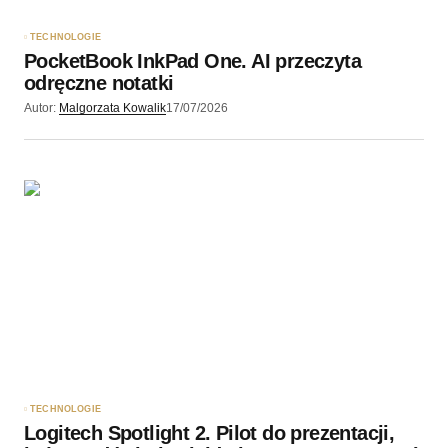
TECHNOLOGIE
PocketBook InkPad One. AI przeczyta
Wyślij komentarz
odręczne notatki
Autor:
Malgorzata Kowalik
17/07/2026
TECHNOLOGIE
Logitech Spotlight 2. Pilot do prezentacji,