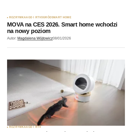
ROZRYWKA
AGD I RTV
OGRÓD
SMART HOME
MOVA na CES 2026. Smart home wchodzi
na nowy poziom
Autor:
Magdalena Wójtowicz
08/01/2026
ROZRYWKA
AGD I RTV