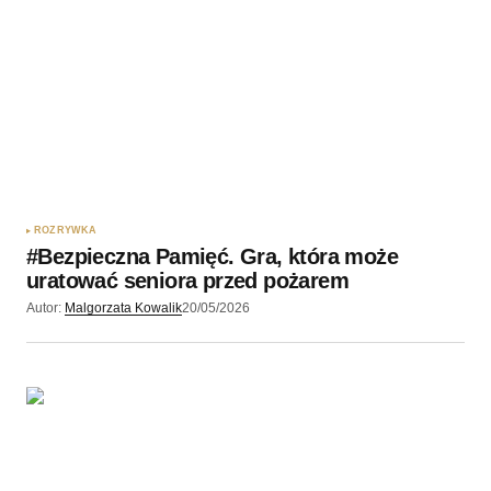
Twoję imię
*
Twój adres e-mail
*
Zapamiętaj moje dane w tej przeglądarce podczas
pisania kolejnych komentarzy.
ROZRYWKA
#Bezpieczna Pamięć. Gra, która może
Wyślij komentarz
uratować seniora przed pożarem
Autor:
Malgorzata Kowalik
20/05/2026