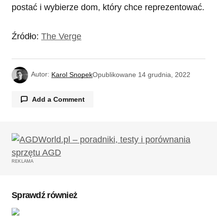
postać i wybierze dom, który chce reprezentować.
Źródło:
The Verge
Autor:
Karol Snopek
Opublikowane
14 grudnia, 2022
Add a Comment
Twój adres email nie zostanie opublikowany.
Wymagane pola są oznaczone
*
REKLAMA
Komentarz
*
Sprawdź również