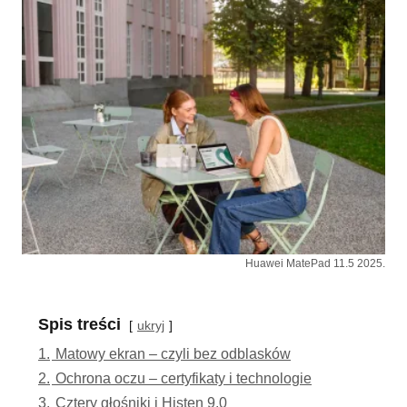
Huawei MatePad 11.5 2025.
Spis treści
ukryj
1.
Matowy ekran – czyli bez odblasków
2.
Ochrona oczu – certyfikaty i technologie
3.
Cztery głośniki i Histen 9.0