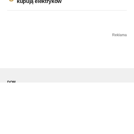
kupują elektryków
Reklama
DOM
TECHNOLOGIA
MOTORYZACJA
MODA MĘSKA
SPORT
PODRÓŻE