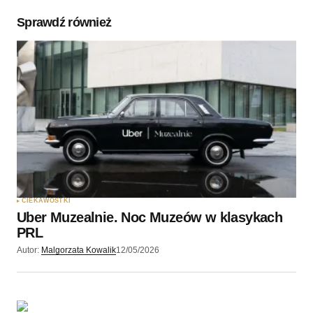
Sprawdź również
Twoję imię
*
Twój adres e-mail
*
Zapamiętaj moje dane w tej przeglądarce podczas
pisania kolejnych komentarzy.
CIEKAWOSTKI
Uber Muzealnie. Noc Muzeów w klasykach
Wyślij komentarz
PRL
Autor:
Malgorzata Kowalik
12/05/2026