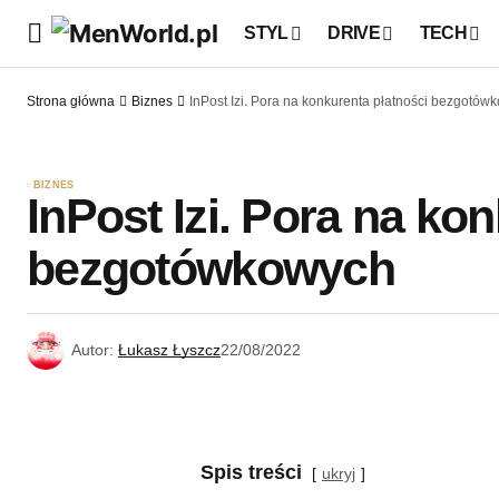
STYL
DRIVE
TECH
Strona główna
Biznes
InPost Izi. Pora na konkurenta płatności bezgotów
BIZNES
InPost Izi. Pora na ko
bezgotówkowych
Autor:
Łukasz Łyszcz
22/08/2022
Spis treści
ukryj