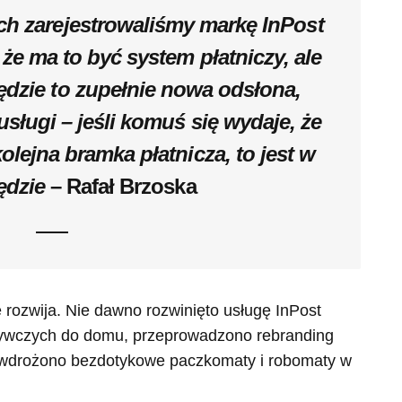
h zarejestrowaliśmy markę InPost
 że ma to być system płatniczy, ale
ędzie to zupełnie nowa odsłona,
usługi – jeśli komuś się wydaje, że
lejna bramka płatnicza, to jest w
ędzie
– Rafał Brzoska
 rozwija. Nie dawno rozwinięto usługę InPost
żywczych do domu, przeprowadzono rebranding
z wdrożono bezdotykowe paczkomaty i robomaty w