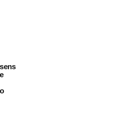
 sens
ie
no