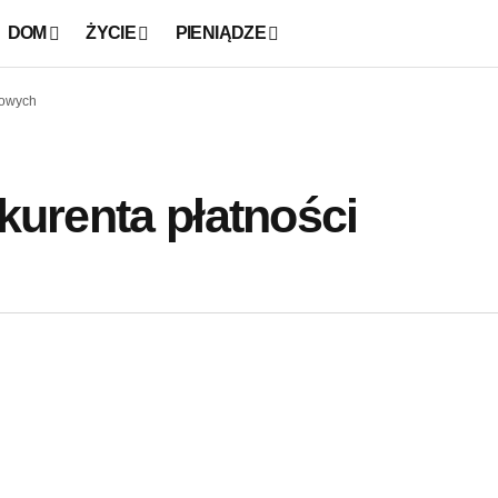
DOM
ŻYCIE
PIENIĄDZE
kowych
nkurenta płatności