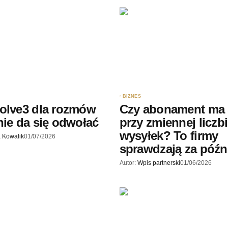
BIZNES
olve3 dla rozmów
Czy abonament ma
nie da się odwołać
przy zmiennej liczb
wysyłek? To firmy
 Kowalik
01/07/2026
sprawdzają za póź
Autor:
Wpis partnerski
01/06/2026