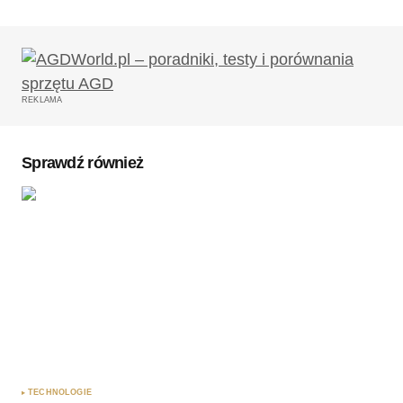
Twój adres email nie zostanie opublikowany.
Wymagane pola są oznaczone
*
REKLAMA
Komentarz
*
Sprawdź również
Twoję imię
*
Twój adres e-mail
*
Zapamiętaj moje dane w tej przeglądarce podczas
pisania kolejnych komentarzy.
TECHNOLOGIE