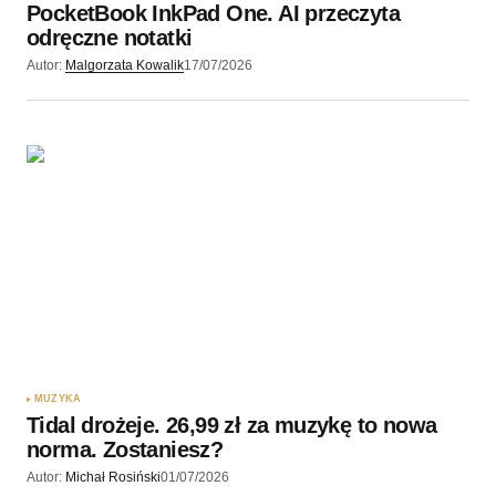
PocketBook InkPad One. AI przeczyta
Wyślij komentarz
odręczne notatki
Autor:
Malgorzata Kowalik
17/07/2026
MUZYKA
Tidal drożeje. 26,99 zł za muzykę to nowa
norma. Zostaniesz?
Autor:
Michał Rosiński
01/07/2026