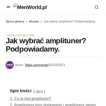
Strona główna
Muzyka
Jak wybrać amplituner? Podpowiadamy.
MUZYKA
TECHNOLOGIE
Jak wybrać amplituner?
Podpowiadamy.
Autor:
Wpis partnerski
26/10/2021
Spis treści
ukryj
1.
Co to jest amplituner?
2.
Amplitunery kina domowego i amplitunery stereo