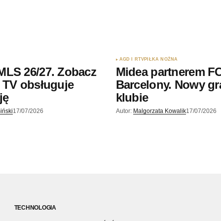
AGD I RTV
PIŁKA NOŻNA
MLS 26/27. Zobacz
Midea partnerem F
 TV obsługuje
Barcelony. Nowy gr
ję
klubie
iński
17/07/2026
Autor:
Malgorzata Kowalik
17/07/2026
TECHNOLOGIA