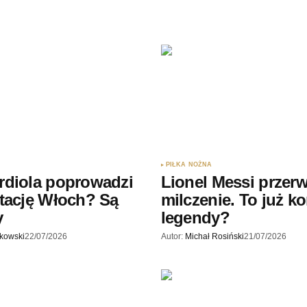
PIŁKA NOŻNA
rdiola poprowadzi
Lionel Messi przerw
tację Włoch? Są
milczenie. To już k
y
legendy?
skowski
22/07/2026
Autor:
Michał Rosiński
21/07/2026