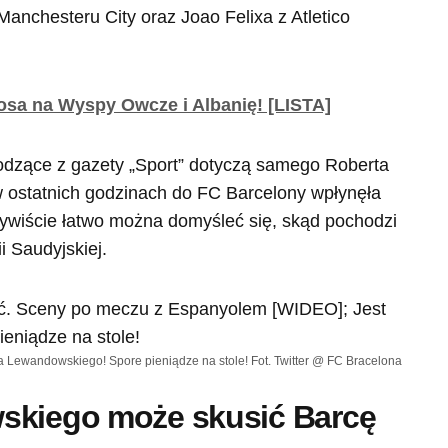
anchesteru City oraz Joao Felixa z Atletico
osa na Wyspy Owcze i Albanię! [LISTA]
dzące z gazety „Sport” dotyczą samego Roberta
 ostatnich godzinach do FC Barcelony wpłynęła
zywiście łatwo można domyśleć się, skąd pochodzi
i Saudyjskiej.
za Lewandowskiego! Spore pieniądze na stole! Fot. Twitter @ FC Bracelona
skiego może skusić Barcę