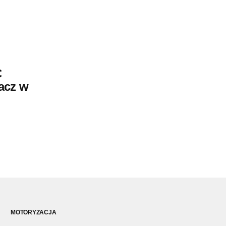
C
acz w
MOTORYZACJA