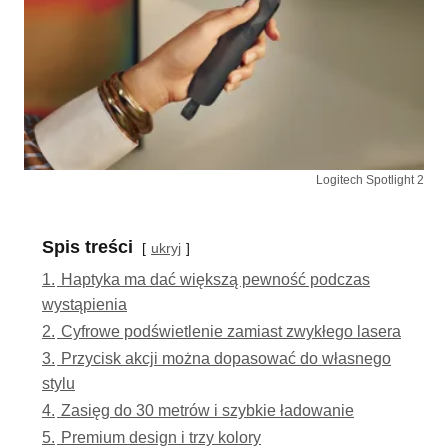
Logitech Spotlight 2
Spis treści
ukryj
1.
Haptyka ma dać większą pewność podczas
wystąpienia
2.
Cyfrowe podświetlenie zamiast zwykłego lasera
3.
Przycisk akcji można dopasować do własnego
stylu
4.
Zasięg do 30 metrów i szybkie ładowanie
5.
Premium design i trzy kolory