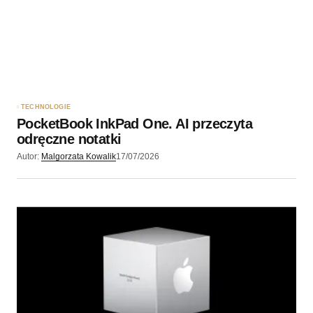
Twój adres e-mail
*
Zapamiętaj moje dane w tej przeglądarce podczas
pisania kolejnych komentarzy.
TECHNOLOGIE
PocketBook InkPad One. AI przeczyta
Wyślij komentarz
odręczne notatki
Autor:
Malgorzata Kowalik
17/07/2026