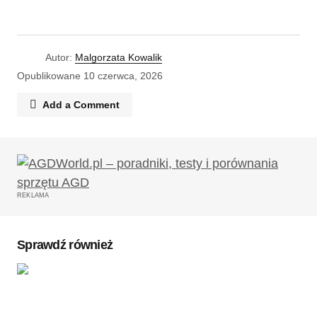
Autor:
Malgorzata Kowalik
Opublikowane
10 czerwca, 2026
Add a Comment
Twój adres email nie zostanie opublikowany.
Wymagane pola są oznaczone
*
REKLAMA
Komentarz
*
Sprawdź również
Twoję imię
*