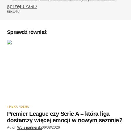
Wymagane pola są oznaczone
*
REKLAMA
Komentarz
*
Sprawdź również
Twoję imię
*
Twój adres e-mail
*
Zapamiętaj moje dane w tej przeglądarce podczas
pisania kolejnych komentarzy.
PIŁKA NOŻNA
Premier League czy Serie A – która liga
Wyślij komentarz
dostarczy więcej emocji w nowym sezonie?
Autor:
Wpis partnerski
06/08/2026