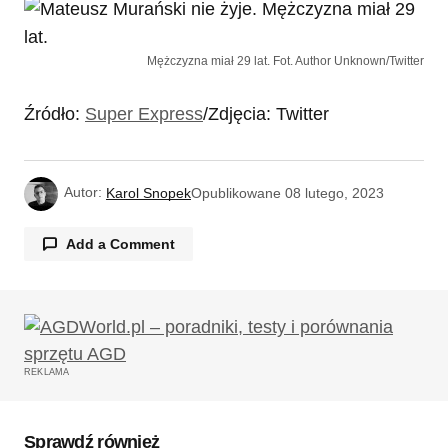
Mężczyzna miał 29 lat. Fot. Author Unknown/Twitter
Źródło:
Super Express
/Zdjęcia: Twitter
Autor:
Karol Snopek
Opublikowane
08 lutego, 2023
Add a Comment
Twój adres email nie zostanie opublikowany.
Wymagane pola są oznaczone
*
REKLAMA
Komentarz
*
Sprawdź również