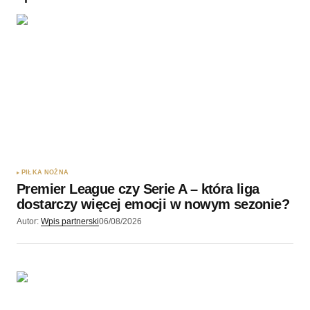
Twoję imię
*
Twój adres e-mail
*
Zapamiętaj moje dane w tej przeglądarce podczas
pisania kolejnych komentarzy.
PIŁKA NOŻNA
Premier League czy Serie A – która liga
Wyślij komentarz
dostarczy więcej emocji w nowym sezonie?
Autor:
Wpis partnerski
06/08/2026