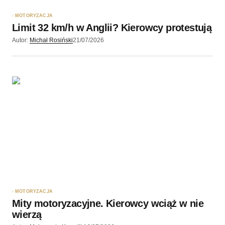
MOTORYZACJA
Limit 32 km/h w Anglii? Kierowcy protestują
Wyślij komentarz
Autor:
Michał Rosiński
21/07/2026
MOTORYZACJA
Mity motoryzacyjne. Kierowcy wciąż w nie
wierzą