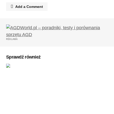
Add a Comment
Twój adres email nie zostanie opublikowany.
Wymagane pola są oznaczone
*
REKLAMA
Komentarz
*
Sprawdź również
Twoję imię
*
Twój adres e-mail
*
Zapamiętaj moje dane w tej przeglądarce podczas
pisania kolejnych komentarzy.