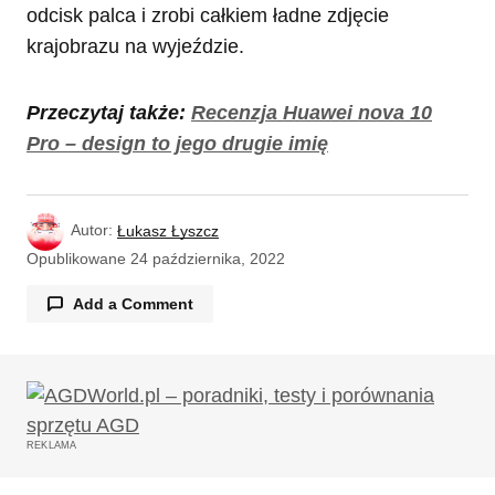
odcisk palca i zrobi całkiem ładne zdjęcie
krajobrazu na wyjeździe.
Przeczytaj także:
Recenzja Huawei nova 10
Pro – design to jego drugie imię
Autor:
Łukasz Łyszcz
Opublikowane
24 października, 2022
Add a Comment
Twój adres email nie zostanie opublikowany.
Wymagane pola są oznaczone
*
REKLAMA
Komentarz
*