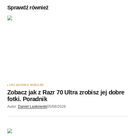
Sprawdź również
Twoję imię
*
Twój adres e-mail
*
Zapamiętaj moje dane w tej przeglądarce podczas
pisania kolejnych komentarzy.
URZĄDZENIA MOBILNE
Zobacz jak z Razr 70 Ultra zrobisz jej dobre
Wyślij komentarz
fotki. Poradnik
Autor:
Daniel Laskowski
05/08/2026