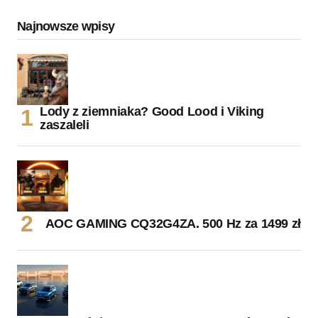
Najnowsze wpisy
Lody z ziemniaka? Good Lood i Viking
zaszaleli
AOC GAMING CQ32G4ZA. 500 Hz za 1499 zł