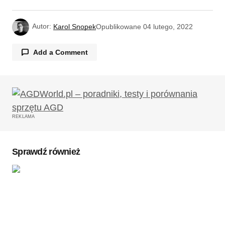
Autor:
Karol Snopek
Opublikowane
04 lutego, 2022
Add a Comment
Twój adres email nie zostanie opublikowany.
Wymagane pola są oznaczone
*
REKLAMA
Komentarz
*
Sprawdź również
Twoję imię
*