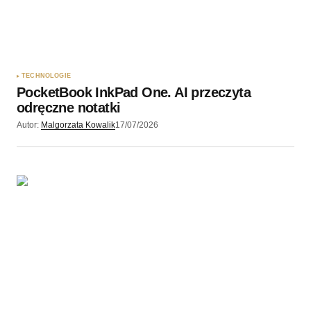
Twój adres e-mail
*
Zapamiętaj moje dane w tej przeglądarce podczas
pisania kolejnych komentarzy.
TECHNOLOGIE
PocketBook InkPad One. AI przeczyta
Wyślij komentarz
odręczne notatki
Autor:
Malgorzata Kowalik
17/07/2026