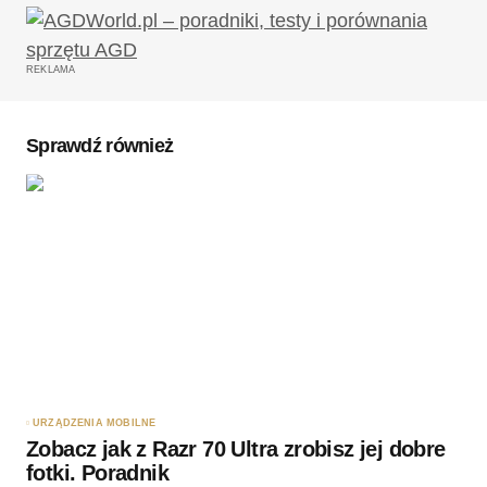
Twój adres email nie zostanie opublikowany.
Wymagane pola są oznaczone
*
REKLAMA
Komentarz
*
Sprawdź również
Twoję imię
*
Twój adres e-mail
*
Zapamiętaj moje dane w tej przeglądarce podczas
pisania kolejnych komentarzy.
URZĄDZENIA MOBILNE
Zobacz jak z Razr 70 Ultra zrobisz jej dobre
Wyślij komentarz
fotki. Poradnik