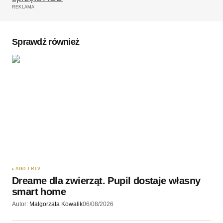
REKLAMA
Komentarz
*
Sprawdź również
Twoję imię
*
Twój adres e-mail
*
Zapamiętaj moje dane w tej przeglądarce podczas
pisania kolejnych komentarzy.
AGD I RTV
Dreame dla zwierząt. Pupil dostaje własny
Wyślij komentarz
smart home
Autor:
Malgorzata Kowalik
06/08/2026