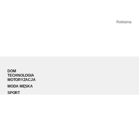
Reklama
DOM
TECHNOLOGIA
MOTORYZACJA
MODA MĘSKA
SPORT
PODRÓŻE
© 2026 LS Media Sp. z o.o.. Wszystkie prawa zastrzeżone.
Redakcja
Kontakt
Regulamin
RODO
Polityka prywatności