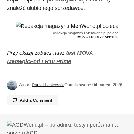
znaleźć ulubionego sprzedawcę.
Redakcja magazynu MenWorld.pl poleca
MOVA Fresh 20 Sensus
!
Przy okazji zobacz nasz
test MOVA
MeowgicPod LR10 Prime
.
Autor:
Daniel Laskowski
Opublikowane
04 marca, 2026
Add a Comment
Twój adres email nie zostanie opublikowany.
Wymagane pola są oznaczone
*