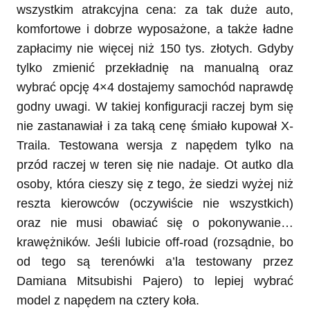
wszystkim atrakcyjna cena: za tak duże auto,
komfortowe i dobrze wyposażone, a także ładne
zapłacimy nie więcej niż 150 tys. złotych. Gdyby
tylko zmienić przekładnię na manualną oraz
wybrać opcję 4×4 dostajemy samochód naprawdę
godny uwagi. W takiej konfiguracji raczej bym się
nie zastanawiał i za taką cenę śmiało kupował X-
Traila. Testowana wersja z napędem tylko na
przód raczej w teren się nie nadaje. Ot autko dla
osoby, która cieszy się z tego, że siedzi wyżej niż
reszta kierowców (oczywiście nie wszystkich)
oraz nie musi obawiać się o pokonywanie…
krawężników. Jeśli lubicie off-road (rozsądnie, bo
od tego są terenówki a’la testowany przez
Damiana Mitsubishi Pajero) to lepiej wybrać
model z napędem na cztery koła.