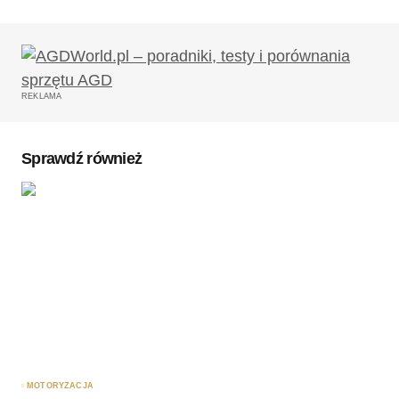
Twój adres email nie zostanie opublikowany.
Wymagane pola są oznaczone
*
REKLAMA
Komentarz
*
Sprawdź również
Twoję imię
*
Twój adres e-mail
*
Zapamiętaj moje dane w tej przeglądarce podczas
pisania kolejnych komentarzy.
MOTORYZACJA