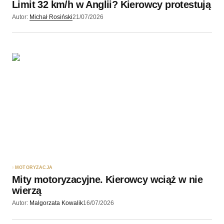
Limit 32 km/h w Anglii? Kierowcy protestują
Wyślij komentarz
Autor:
Michał Rosiński
21/07/2026
MOTORYZACJA
Mity motoryzacyjne. Kierowcy wciąż w nie
wierzą
Autor:
Malgorzata Kowalik
16/07/2026