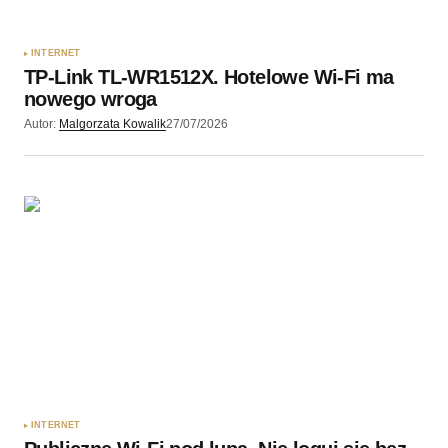
Zapamiętaj moje dane w tej przeglądarce podczas
pisania kolejnych komentarzy.
INTERNET
TP-Link TL-WR1512X. Hotelowe Wi-Fi ma
Wyślij komentarz
nowego wroga
Autor:
Malgorzata Kowalik
27/07/2026
INTERNET