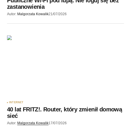
Publiczne Wi-Fi pod lupą. Nie loguj się bez
zastanowienia
Autor:
Malgorzata Kowalik
21/07/2026
INTERNET
40 lat FRITZ!. Router, który zmienił domową
sieć
Autor:
Malgorzata Kowalik
17/07/2026