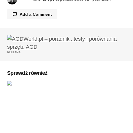
Add a Comment
Twój adres email nie zostanie opublikowany.
Wymagane pola są oznaczone
*
REKLAMA
Komentarz
*
Sprawdź również
Twoję imię
*
Twój adres e-mail
*