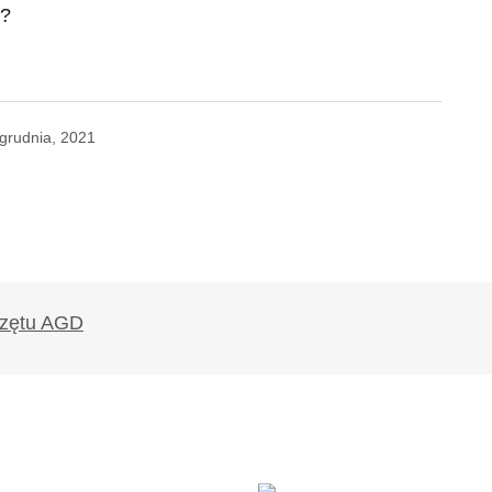
grudnia, 2021
likowany.
Wymagane pola są oznaczone
*