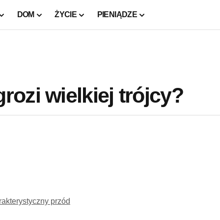
DOM
ŻYCIE
PIENIĄDZE
ozi wielkiej trójcy?
rakterystyczny przód