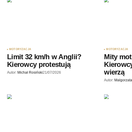
Twoję imię
*
Zapamiętaj moje dane w tej przegl
podczas pisania kolejnych komenta
Wyślij komentarz
MOTORYZACJA
MOTORYZACJA
Limit 32 km/h w Anglii?
Mity mot
Kierowcy protestują
Kierowcy
wierzą
Autor:
Michał Rosiński
21/07/2026
Autor:
Malgorzata