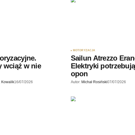
Twój adres e-mail
*
ądarce
rzy.
MOTORYZACJA
oryzacyjne.
Sailun Atrezzo Eran
 wciąż w nie
Elektryki potrzebują
opon
 Kowalik
16/07/2026
Autor:
Michał Rosiński
07/07/2026