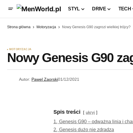
STYL
DRIVE
TECH
Strona główna
Motoryzacja
Nowy Genesis G90 zagrozi wielkiej trójcy?
MOTORYZACJA
Nowy Genesis G90 zagr
Autor:
Pawel Zaorski
01/12/2021
Spis treści
ukryj
1.
Genesis G90 – odważna linia i cha
2.
Genesis dużo nie zdradza