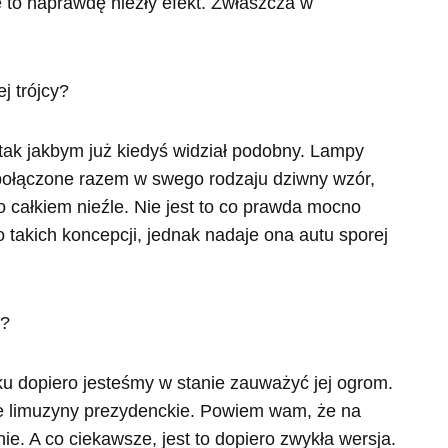
e to naprawdę niezły efekt. Zwłaszcza w
 tak jakbym już kiedyś widział podobny. Lampy
ą połączone razem w swego rodzaju dziwny wzór,
 całkiem nieźle. Nie jest to co prawda mocno
o takich koncepcji, jednak nadaje ona autu sporej
u dopiero jesteśmy w stanie zauważyć jej ogrom.
e limuzyny prezydenckie. Powiem wam, że na
ie. A co ciekawsze, jest to dopiero zwykła wersja.