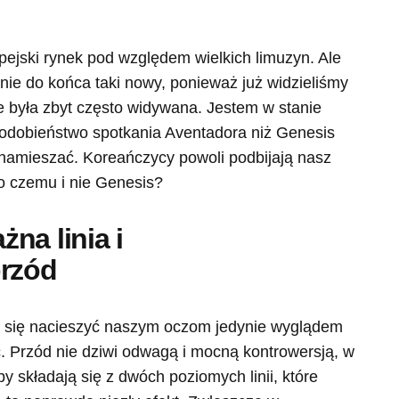
ejski rynek pod względem wielkich limuzyn. Ale
ie do końca taki nowy, ponieważ już widzieliśmy
ie była zbyt często widywana. Jestem w stanie
podobieństwo spotkania Aventadora niż Genesis
amieszać. Koreańczycy powoli podbijają nasz
o czemu i nie Genesis?
na linia i
przód
ą się nacieszyć naszym oczom jedynie wyglądem
ć. Przód nie dziwi odwagą i mocną kontrowersją, w
 składają się z dwóch poziomych linii, które