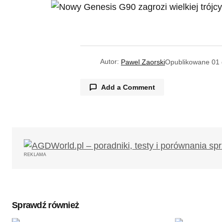
Autor:
Pawel Zaorski
Opublikowane
01 
Add a Comment
Twój adres email nie zostanie opub
REKLAMA
Komentarz
*
Sprawdź również