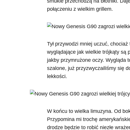
smukle przechodzą na błotniki. Daj
połączeniu z wielkim grillem.
Tył przywodzi mniej uczuć, chociaż
wyglądające jak wielkie trójkąty s
jakby przymrużone oczy. Wygląda to
szalone, już przyzwyczailiśmy się d
lekkości.
W końcu to wielka limuzyna. Od bok
Przypomina mi trochę amerykański
drodze będzie to robić niezłe wrażen