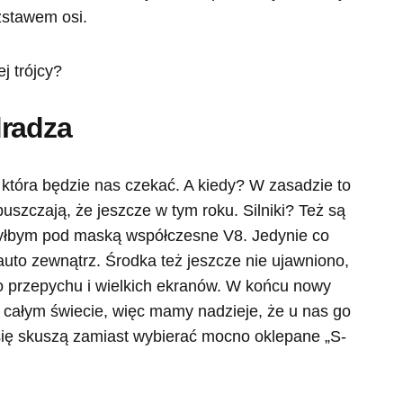
zstawem osi.
dradza
 która będzie nas czekać. A kiedy? W zasadzie to
uszczają, że jeszcze w tym roku. Silniki? Też są
zyłbym pod maską współczesne V8. Jedynie co
auto zewnątrz. Środka też jeszcze nie ujawniono,
o przepychu i wielkich ekranów. W końcu nowy
całym świecie, więc mamy nadzieje, że u nas go
 się skuszą zamiast wybierać mocno oklepane „S-