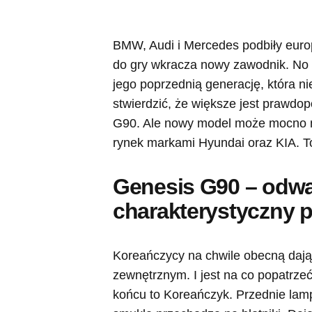
BMW, Audi i Mercedes podbiły europ
do gry wkracza nowy zawodnik. No n
jego poprzednią generację, która n
stwierdzić, że większe jest prawdo
G90. Ale nowy model może mocno n
rynek markami Hyundai oraz KIA. T
Genesis G90 – odważ
charakterystyczny 
Koreańczycy na chwile obecną daj
zewnętrznym. I jest na co popatrze
końcu to Koreańczyk. Przednie lampy