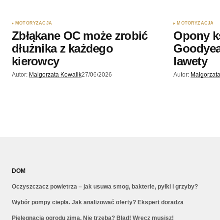
MOTORYZACJA
MOTORYZACJA
Zbłąkane OC może zrobić
Opony k
dłużnika z każdego
Goodyea
kierowcy
lawety
Autor:
Malgorzata Kowalik
27/06/2026
Autor:
Malgorzata
DOM
Oczyszczacz powietrza – jak usuwa smog, bakterie, pyłki i grzyby?
Wybór pompy ciepła. Jak analizować oferty? Ekspert doradza
Pielęgnacja ogrodu zimą. Nie trzeba? Błąd! Wręcz musisz!