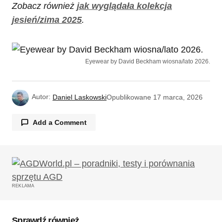
Zobacz również
jak wyglądała kolekcja
jesień/zima 2025
.
Eyewear by David Beckham wiosna/lato 2026.
Autor:
Daniel Laskowski
Opublikowane
17 marca, 2026
Add a Comment
Twój adres email nie zostanie opublikowany.
Wymagane pola są oznaczone
*
REKLAMA
Komentarz
*
Sprawdź również