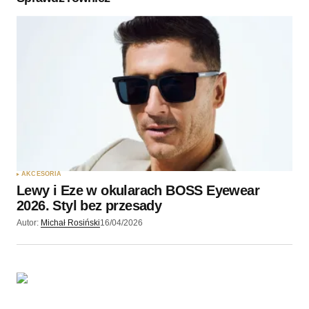
Twoję imię
*
Twój adres e-mail
*
Zapamiętaj moje dane w tej przeglądarce podczas
pisania kolejnych komentarzy.
AKCESORIA
Lewy i Eze w okularach BOSS Eyewear
Wyślij komentarz
2026. Styl bez przesady
Autor:
Michał Rosiński
16/04/2026