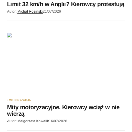
Limit 32 km/h w Anglii? Kierowcy protestują
Wyślij komentarz
Autor:
Michał Rosiński
21/07/2026
MOTORYZACJA
Mity motoryzacyjne. Kierowcy wciąż w nie
wierzą
Autor:
Malgorzata Kowalik
16/07/2026