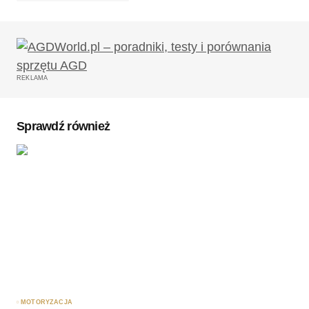
Twój adres email nie zostanie opublikowany.
Wymagane pola są oznaczone
*
REKLAMA
Komentarz
*
Sprawdź również
Twoję imię
*
Twój adres e-mail
*
Zapamiętaj moje dane w tej przeglądarce podczas
pisania kolejnych komentarzy.
MOTORYZACJA