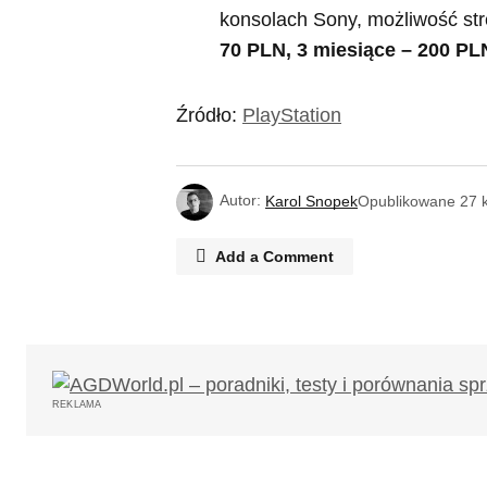
konsolach Sony, możliwość st
70 PLN, 3 miesiące – 200 PL
Źródło:
PlayStation
Autor:
Karol Snopek
Opublikowane
27 
Add a Comment
Twój adres email nie zostanie opub
REKLAMA
Komentarz
*