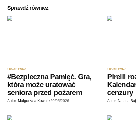
Sprawdź również
Twoję imię
*
Zapamiętaj moje dane w tej przegl
podczas pisania kolejnych komenta
Wyślij komentarz
ROZRYWKA
ROZRYWKA
#Bezpieczna Pamięć. Gra,
Pirelli r
która może uratować
Kalendar
seniora przed pożarem
cenzury
Autor:
Malgorzata Kowalik
20/05/2026
Autor:
Natalia Ba