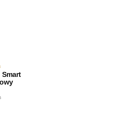
E
 Smart
nowy
6