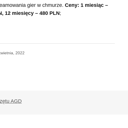
reamowania gier w chmurze.
Ceny: 1 miesiąc –
N, 12 miesięcy – 480 PLN
;
kwietnia, 2022
likowany.
Wymagane pola są oznaczone
*