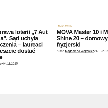
ROZRYWKA
rawa loterii „7 Aut
MOVA Master 10 i 
a”. Sąd uchyla
Shine 20 – domowy
czenia – laureaci
fryzjerski
eszcie dostać
Autor:
Magdalena Wójtowicz
21/10/202
e
jek
04/11/2025