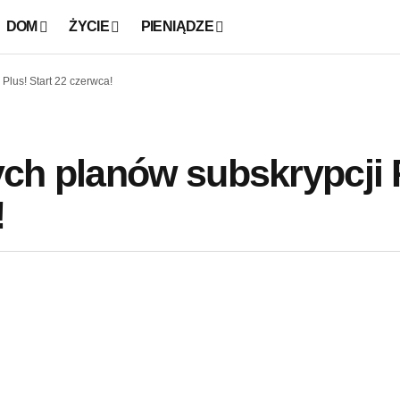
DOM
ŻYCIE
PIENIĄDZE
Plus! Start 22 czerwca!
ych planów subskrypcji
!