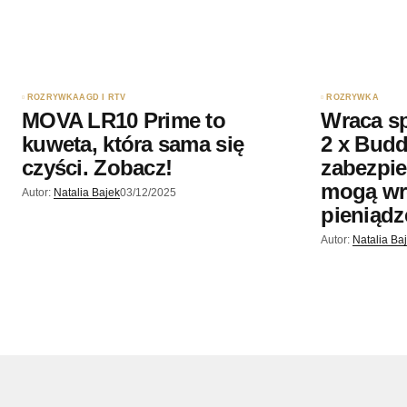
ROZRYWKA
AGD I RTV
ROZRYWKA
MOVA LR10 Prime to
Wraca sp
kuweta, która sama się
2 x Budd
czyści. Zobacz!
zabezpie
mogą wr
Autor:
Natalia Bajek
03/12/2025
pieniądz
Autor:
Natalia Ba