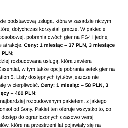
dzie podstawową usługą, która w zasadzie niczym
 której dotychczas korzystali gracze. W pakiecie
osobowej, pobrania dwóch gier na PS4 i jednej
e atrakcje.
Ceny: 1 miesiąc – 37 PLN, 3 miesiące
0 PLN
;
rdziej rozbudowaną usługą, która zawiera
Essential, w tym także opcję pobrania setek gier na
tion 5. Listy dostępnych tytułów jeszcze nie
się w cierpliwość.
Ceny: 1 miesiąc – 58 PLN, 3
ięcy – 400 PLN
;
 najbardziej rozbudowanym pakietem, z jakiego
nsol od Sony. Pakiet ten oferuje wszystko to, co
a, dostęp do ograniczonych czasowo wersji
łów, które na przestrzeni lat pojawiały się na