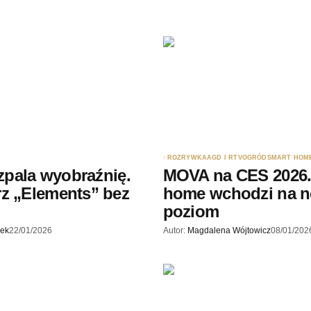
Twój adres e-mail
*
ądarce
rzy.
ROZRYWKA
AGD I RTV
OGRÓD
SMART HOM
ozpala wyobraźnię.
MOVA na CES 2026.
z „Elements” bez
home wchodzi na 
poziom
jek
22/01/2026
Autor:
Magdalena Wójtowicz
08/01/202