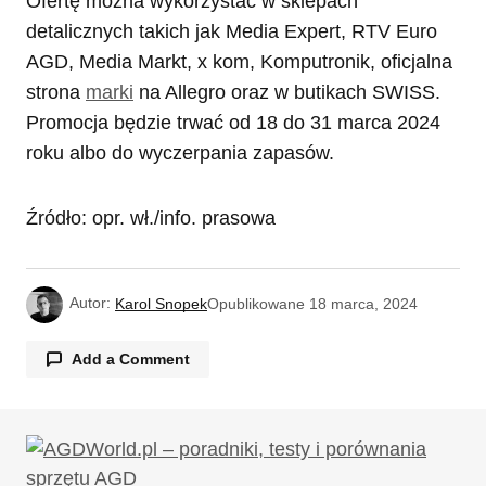
Ofertę można wykorzystać w sklepach
detalicznych takich jak Media Expert, RTV Euro
AGD, Media Markt, x kom, Komputronik, oficjalna
strona
marki
na Allegro oraz w butikach SWISS.
Promocja będzie trwać od 18 do 31 marca 2024
roku albo do wyczerpania zapasów.
Źródło: opr. wł./info. prasowa
Autor:
Karol Snopek
Opublikowane
18 marca, 2024
Add a Comment
Twój adres email nie zostanie opublikowany.
Wymagane pola są oznaczone
*