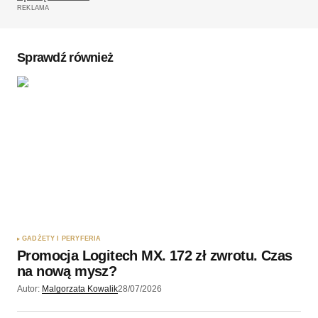
REKLAMA
Komentarz
*
Sprawdź również
Twoję imię
*
Twój adres e-mail
*
Zapamiętaj moje dane w tej przeglądarce podczas
pisania kolejnych komentarzy.
GADŻETY I PERYFERIA
Promocja Logitech MX. 172 zł zwrotu. Czas
Wyślij komentarz
na nową mysz?
Autor:
Malgorzata Kowalik
28/07/2026