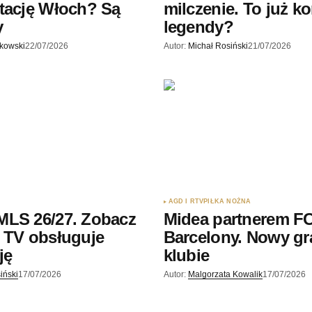
tację Włoch? Są
milczenie. To już k
y
legendy?
skowski
22/07/2026
Autor:
Michał Rosiński
21/07/2026
AGD I RTV
PIŁKA NOŻNA
MLS 26/27. Zobacz
Midea partnerem F
 TV obsługuje
Barcelony. Nowy gr
ję
klubie
iński
17/07/2026
Autor:
Malgorzata Kowalik
17/07/2026