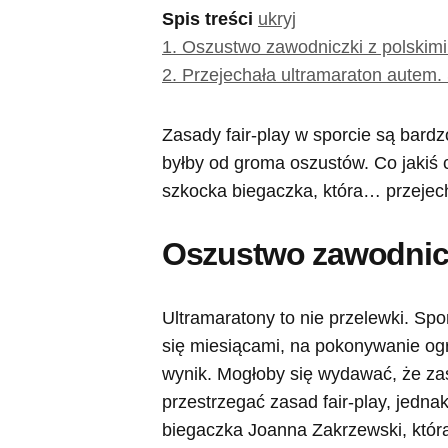
Spis treści
ukryj
1.
Oszustwo zawodniczki z polskimi
2.
Przejechała ultramaraton autem.
Zasady fair-play w sporcie są bard
byłby od groma oszustów. Co jakiś
szkocka biegaczka, która… przejec
Oszustwo zawodnicz
Ultramaratony to nie przelewki. Spo
się miesiącami, na pokonywanie og
wynik. Mogłoby się wydawać, że zas
przestrzegać zasad fair-play, jednak
biegaczka Joanna Zakrzewski, która