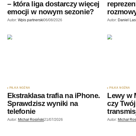
– która liga dostarczy więcej
reprezen
emocji w nowym sezonie?
rozmow
Autor:
Wpis partnerski
06/08/2026
Autor:
Daniel La
PIŁKA NOŻNA
PIŁKA NOŻNA
Ekstraklasa trafia na iPhone.
Lewy w 
Sprawdzisz wyniki na
czy Twój
telefonie
transmis
Autor:
Michał Rosiński
21/07/2026
Autor:
Michał Ros