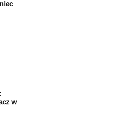
oniec
C
acz w