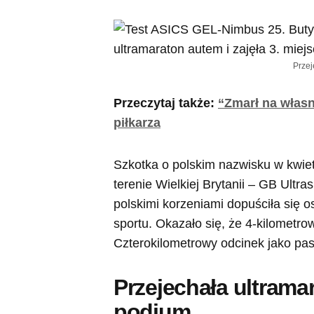
Przej
Przeczytaj także:
“Zmarł na własn
piłkarza
Szkotka o polskim nazwisku w kwiet
terenie Wielkiej Brytanii – GB Ultra
polskimi korzeniami dopuściła się o
sportu. Okazało się, że 4-kilometro
Czterokilometrowy odcinek jako p
Przejechała ultrama
podium,