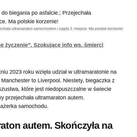
echała ultramaraton samochodem i zajęła 3. miejsce. Ma polskie korzenie!
e życzenie”. Szokujące info ws. śmierci
niu 2023 roku wzięła udział w ultramaratonie na
s Manchester to Liverpool. Niestety, biegaczka z
szustwa, które jest niedopuszczalne w świecie
wy przejechała ultramaraton autem.
asażerka samochodu.
raton autem. Skończyła na