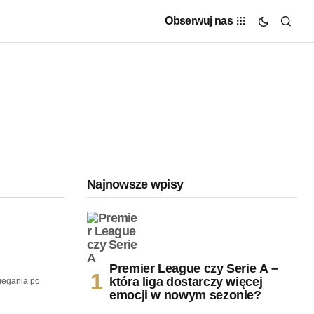
Obserwuj nas
Najnowsze wpisy
Premier League czy Serie A –
która liga dostarczy więcej
iegania po
emocji w nowym sezonie?